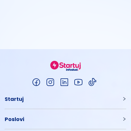
Startuj
Poslovi