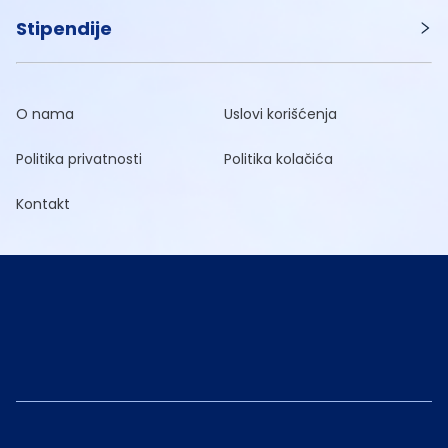
Stipendije
O nama
Uslovi korišćenja
Politika privatnosti
Politika kolačića
Kontakt