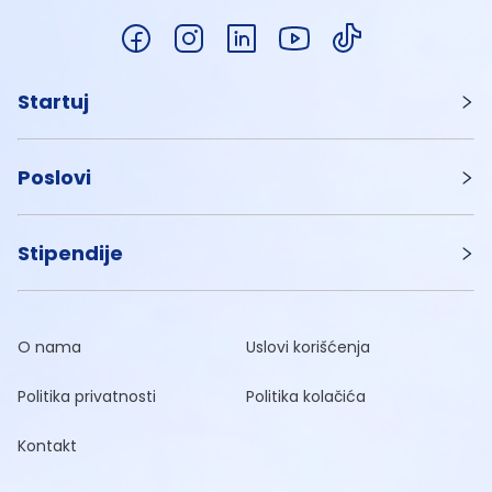
Startuj
Poslovi
Stipendije
O nama
Uslovi korišćenja
Politika privatnosti
Politika kolačića
Kontakt