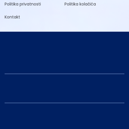
Politika privatnosti
Politika kolačića
Kontakt