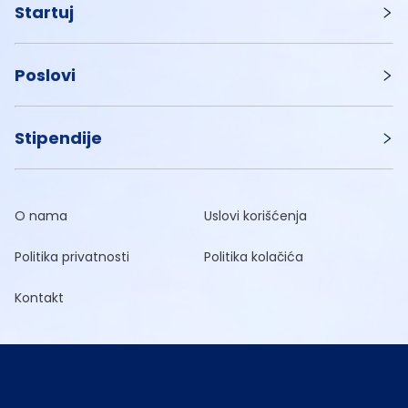
Startuj
Poslovi
Stipendije
O nama
Uslovi korišćenja
Politika privatnosti
Politika kolačića
Kontakt