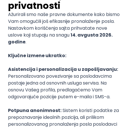
13. avgust
Četvrtak
ATLANTIS ▪︎ Manja Ristić i Aleksandar
Lazar
kultura i umetnost
19:00
h
Beograd
14. avgust
Petak
ATLANTIS ▪︎ Manja Ristić i Aleksandar
Lazar
kultura i umetnost
19:00
h
Beograd