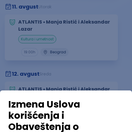
11. avgust
Utorak
ATLANTIS ▪︎ Manja Ristić i Aleksandar
Lazar
kultura i umetnost
19:00
h
Beograd
12. avgust
Sreda
ATLANTIS ▪︎ Manja Ristić i Aleksandar
Lazar
kultura i umetnost
19:00
h
Beograd