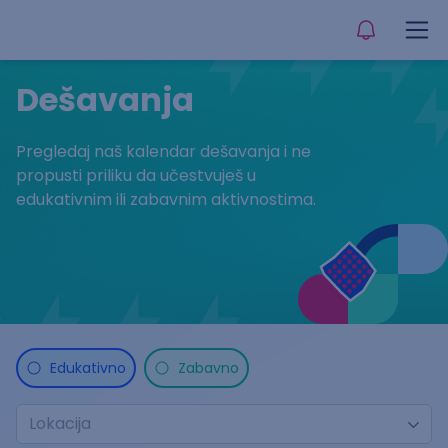
Dešavanja
Pregledaj naš kalendar dešavanja i ne
propusti priliku da učestvuješ u
edukativnim ili zabavnim aktivnostima.
Edukativno
Zabavno
Lokacija