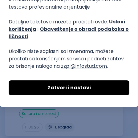
Sačuvaj dešavanje
Slična dešavanja
ATLANTIS ▪︎ Manja Ristić i Aleksandar
Lazar
kultura i umetnost
11.06.26.
Beograd