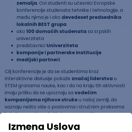
zemalja
. Ovi studenti su učesnici Evropske
konferencije studenata tehnike i tehnologije, a
među njima je i oko
devedeset predsednika
lokalnih BEST grupa
oko
100 domaćih studenata
sa srpskih
univerziteta
predstavnici
Univerziteta
kompanije i partnerske institucije
medijski partneri
.
Cilj konferencije je da se studentima kroz
interaktivne diskusije pokaže
značaj liderstva
u
STEM granama nauke, kao i da na kraju tih aktivnosti
imaju priliku da se upoznaju sa
vodećim
kompanijama njihove struke
u našoj zemlji, da
saznaju nešto više o poslovima i stručnim praksama
koje kompanije nude i koja znanja i veštine su
potrebne za lakše zapošljavanje.