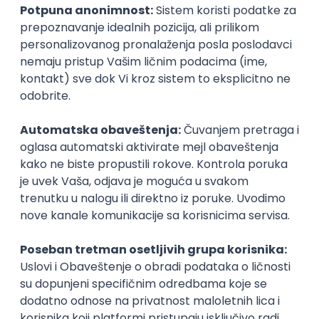
Udruženje studenata tehnike Evrope —
BEST
Beograd
, je apolitična, neprofitna i volonterska
organizacija koja više od 20 godina doprinosi razvoju
studenata tehničkotehnoloških i prirodno-
matematičkih fakulteta Univerziteta u Beogradu. Za
više informacija o našim projektima, misiji i viziji
organizacije posetitie sajt BEST Beograd.
Organizator
BEST
Rok za prijavu
31. mart 2024.
Prijava je zatvorena