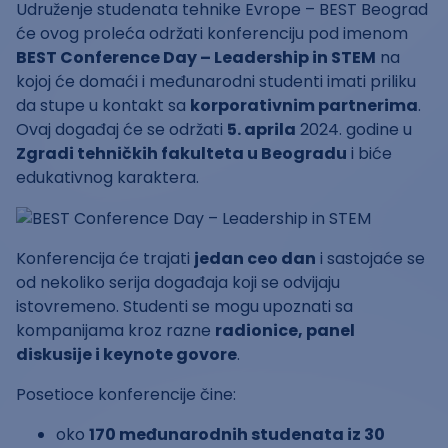
Udruženje studenata tehnike Evrope – BEST Beograd
će ovog proleća održati konferenciju pod imenom
BEST Conference Day – Leadership in STEM
na
kojoj će domaći i međunarodni studenti imati priliku
da stupe u kontakt sa
korporativnim partnerima
.
Ovaj događaj će se održati
5. aprila
2024. godine u
Zgradi tehničkih fakulteta u Beogradu
i biće
edukativnog karaktera.
Konferencija će trajati
jedan ceo dan
i sastojaće se
od nekoliko serija događaja koji se odvijaju
istovremeno. Studenti se mogu upoznati sa
kompanijama kroz razne
radionice, panel
diskusije i keynote govore
.
Posetioce konferencije čine:
oko
170 međunarodnih studenata iz 30