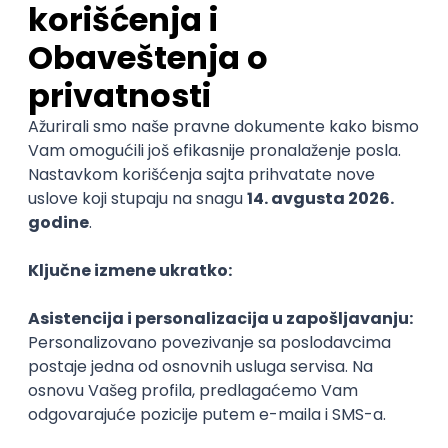
U današnjem društvu koje se svakondevno menja
nekada je vrlo teško naći posao ili praksu u struci.
Naučnici i inženjeri kao i preduzeća i univerziteti imaju
ključnu ulogu u
rešavanju važnih društvenih
izazova
, pa se, iz tog razloga, ovaj projekat fokusira
na liderstvo u STEM-u. Ovo je odlična prilika da se
kompanije i univerziteti približe i stupe u kontakt sa
najistaknutijim studentima iz cele Evrope
i
pomognu im da, u njihovom daljem razvoju i obuci,
postanu
uspešni budući lideri
.
O nama
BEST
(eng.
B
oard of
E
uropean
S
tudents of
T
echnology) okuplja studente inženjerskih
usmerenja sa 84 univerziteta iz 30 zemalja Evrope.
Organizacija postoji od 1989. godine i njen glavni cilj je
da omogući povezivanje, komunikaciju i razmenu
studenata tehnike iz svih delova Evrope.