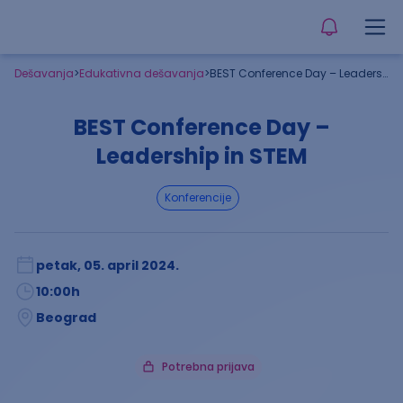
Dešavanja
>
Edukativna dešavanja
>
BEST Conference Day – Leadership in STEM
BEST Conference Day –
Leadership in STEM
konferencije
petak, 05. april 2024.
10:00
h
Beograd
Potrebna prijava