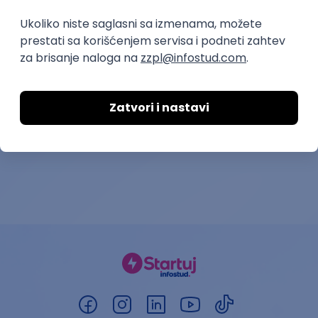
ATLANTIS ▪︎ Manja Ristić i Aleksandar
Lazar
kultura i umetnost
11.06.26.
Beograd