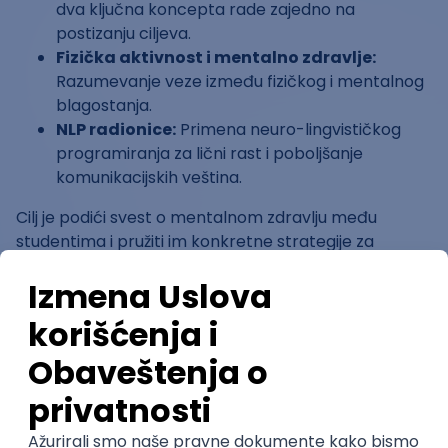
dva ključna koncepta rade zajedno na
postizanju ciljeva.
Fizička aktivnost i mentalno zdravlje:
Razumevanje veze između fizičkog i mentalnog
blagostanja.
NLP radionice:
Primena neuro-lingvističkog
programiranja za lični rast i poboljšanje
komunikacijskih veština.
Cilj je podići svest o mentalnom zdravlju među
studentima i pružiti im konkretne strategije za
suočavanje sa izazovima koje nosi studentski život.
Agenda
Prvi dan konferencije, 26.10. održaće se od 12h u
Profesorskoj sali na Ekonomskom fakultetu!
Na ovom predavanju imaćeš priliku da čuješ savete
stručnjaka o tome kako održati motivaciju i disciplinu