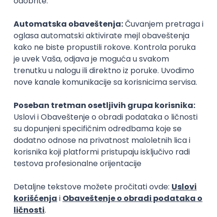
Rok za prijavu
26. oktobar 2024.
Prijava je zatvorena
Sačuvaj dešavanje
Slična dešavanja