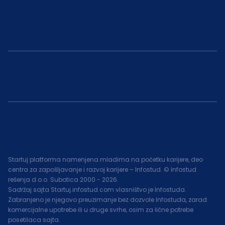
Startuj platforma namenjena mladima na početku karijere, deo
centra za zapošljavanje i razvoj karijere – Infostud. © Infostud
rešenja d.o.o. Subotica 2000 -
2026
.
Sadržaj sajta Startuj.infostud.com vlasništvo je Infostuda.
Zabranjeno je njegovo preuzimanje bez dozvole Infostuda, zarad
komercijalne upotrebe ili u druge svrhe, osim za lične potrebe
posetilaca sajta.