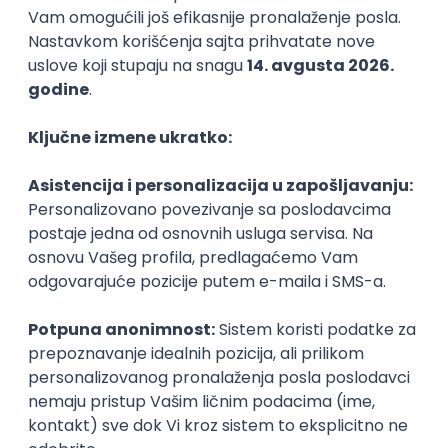
tokom studija, kao i kako brinuti o svom mentalnom
zdravlju u izazovnim situacijama.
Drugi dan, 27.10, sa početkom u 12h se vidimo na
Ekonomskom fakultetu u amfiteatru 4, gde te
očekuje interaktivna NLP radionica i predavanje o
uticaju fizičke aktivnosti na tvoje mentalno zdravlje.
Otkrićeš kako redovno vežbanje i sport mogu
poboljšati tvoje mentalno stanje, smanjiti stres i
povećati produktivnost.
Prijava
Prijave su otvorene putem formulara
(klik na dugme
Prijavi se ispod teksta)
.
Organizator
VofS - Voice of Students