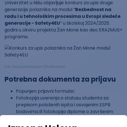
Univerzitet u Nišu objavljuje konkurs za upis druge
generacije polaznika na modul “
Bezbednost na
radu i u tehnološkim procesima u Evropi sledeće
generacije - Safety4EU
” u školskoj 2024/2025.
godini u okviru projekta Žan Mone kao deo ERAZMUS+
programa.
Foto: Startuj.infostud.com (Shutterstock)
Potrebna dokumenta za prijavu
Popunjen prijavni formular;
Fotokopija uverenja o statusu studenta sa
prepisom položenih ispita i osvojenim ESPB
bodovima ili fotokopija diplome o završenim
osnovnim, master ili integrisanim akademskim
studijama.