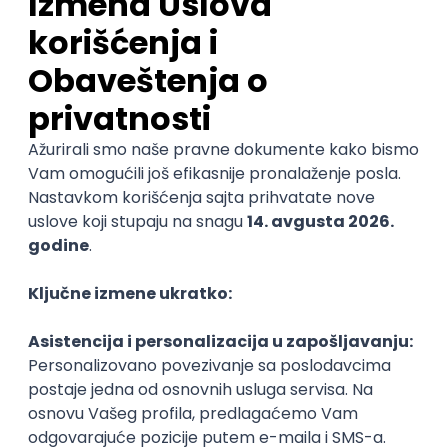
Prijave dostaviti elektronskom poštom na adresu
safety4eu@gmail.com
Rok za podnošenje prijava je petak, 07.02.2025.
godine.
Pravila i uslove konkursa pogledajte
ovde.
Prijavni formular preuzmite
ovde.
Organizator
Univerzitet u Nišu
Rok za prijavu
07. februar 2025.