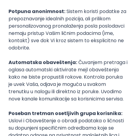
Prijava je zatvorena
Sačuvaj dešavanje
Slična dešavanja
ATLANTIS ▪︎ Manja Ristić i Aleksandar
Lazar
kultura i umetnost