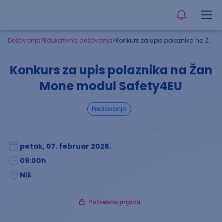
Dešavanja
>
Edukativna dešavanja
>
Konkurs za upis polaznika na Žan Mone modul Safety4EU
Konkurs za upis polaznika na Žan
Mone modul Safety4EU
predavanja
petak, 07. februar 2025.
09:00
h
Niš
Potrebna prijava