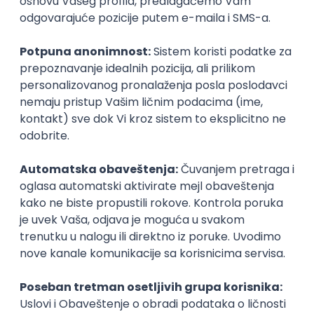
kao i za usvajanje modernih tehnologija i procesa.
Nataša je tvorac OTP Connect programa koji
podstiče razvoj startap i fintech ekosistema u Srbiji.
Prijave
Pridružite nam se
u četvrtak 5. septembra
, u 18h, na
adresi Korzo 1 (pasaž između A1 i MTS), na drugom
spratu.
Prisustvo je besplatno, ali su prijave neophodne
putem
ove forme
.
Organizator
InspiraHub
Rok za prijavu