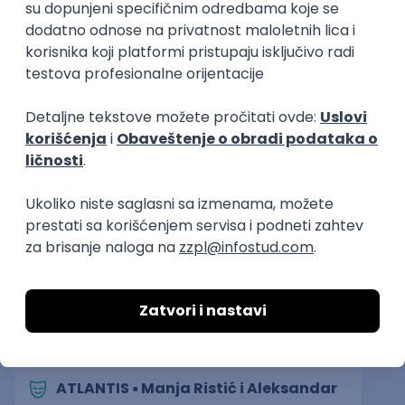
05. septembar 2024.
Prijava je zatvorena
Sačuvaj dešavanje
Slična dešavanja
ATLANTIS ▪︎ Manja Ristić i Aleksandar