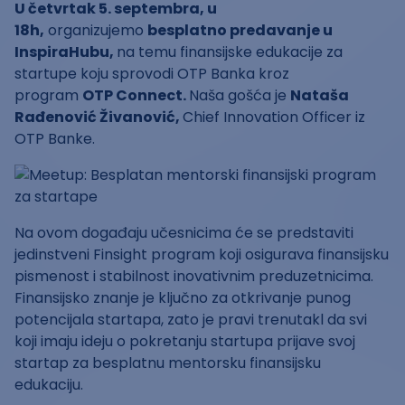
U četvrtak 5. septembra, u
18h,
organizujemo
besplatno predavanje u
InspiraHubu,
na temu finansijske edukacije za
startupe koju sprovodi OTP Banka kroz
program
OTP Connect.
Naša gošća je
Nataša
Rađenović Živanović,
Chief Innovation Officer iz
OTP Banke.
Na ovom događaju učesnicima će se predstaviti
jedinstveni Finsight program koji osigurava finansijsku
pismenost i stabilnost inovativnim preduzetnicima.
Finansijsko znanje je ključno za otkrivanje punog
potencijala startapa, zato je pravi trenutakl da svi
koji imaju ideju o pokretanju startupa prijave svoj
startap za besplatnu mentorsku finansijsku
edukaciju.