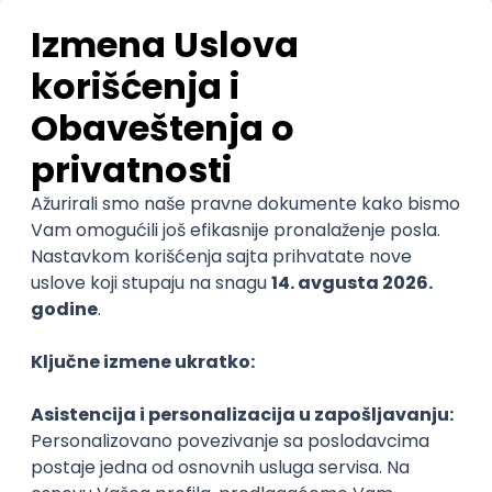
drugim inovativnim kompanijama
(korporacijama i startapima) – otvorite nove
poslovne šanse
Kako da pitch-ujete svoje idejno rešenje i uz
podršku OTP banke razvijte novi proizvod
O gostu
Nataša Rađenović Živanović je Chief Innovation
Officer u OTP banci Srbija, ima bogato iskustvo u
bankarstvu, sa fokusom na inovacije, digitalnu
transformaciju i data science. Tokom svoje karijere
vodila je timove za CRM, data science i inovacije.
Radila je na implementaciji velikih projekata i
inicijativa za digitalnu transformaciju.
U OTP banci odgovorna je za planiranje i
implementaciju internih i eksternih inovativnih
pravaca razvoja, strategija digitalne transformacije,