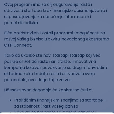
Ovaj program ima za cilj osiguravanje rasta i
održivosti startapa kroz finansijsko opismenjavanje i
osposobljavanje za donošenje informisanih i
pametnih odluka.
Biće predstavljeni i ostali programi i mogućnosti za
razvoj vašeg biznisa u okviru inovacionog ekosistema
OTP Connect.
Tako da ukoliko ste novi startap, startap koji već
posluje ali želi da raste i širi tržište, ili inovativna
kompanija koja želi povezivanje sa drugim privredim
akterima kako bi dalje rasla i ostvarivala svoje
potencijale, ovaj događaj je za vas.
Učesnici ovog događaja će konkretno čuti o:
Praktičnim finansijskim znanjima za startape –
za stabilnost i rast vašeg biznisa
Kako da se povežete sa svojom bankom i