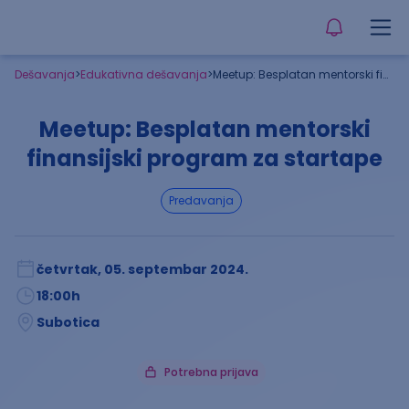
Dešavanja
>
Edukativna dešavanja
>
Meetup: Besplatan mentorski finansijski program za startape
Meetup: Besplatan mentorski
finansijski program za startape
predavanja
četvrtak, 05. septembar 2024.
18:00
h
Subotica
Potrebna prijava