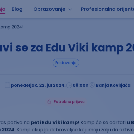
ja
Blog
Obrazovanje
Profesionalna orijent
i kamp 2024!
avi se za Edu Viki kamp 
predavanja
ponedeljak, 22. jul 2024.
08:00
h
Banja Koviljača
Potrebna prijava
 vas poziva na
peti Edu Viki kamp
! Kamp će se održati
u B
a 2024
. Kamp okuplja dobrovoljce koji imaju želju da aktiv