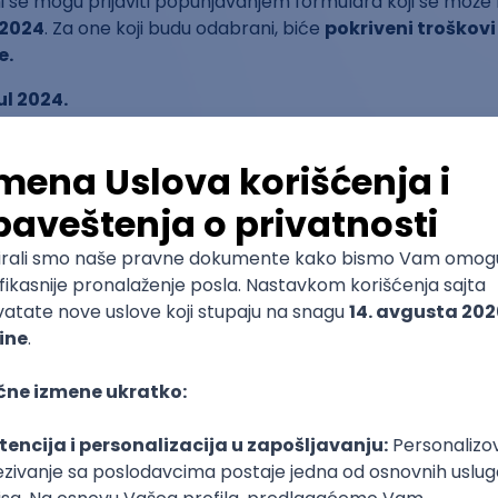
i se mogu prijaviti popunjavanjem formulara koji se može
 2024
. Za one koji budu odabrani, biće
pokriveni troškovi
e.
ul 2024.
anja: Hotel Rojal Spa, Banja Koviljača
ampa naučićete:
alno da uređujete Vikipediju
rujete članke na Vikipediji
ate broj slobodnih fotografija prirodnih i kulturnih dobara
čka prava postoje na Vikipediji
 Vikimedije Srbije u širenju slobodnog znanja i kako se vi mo
mbasadorima i kako možete da im se pridružite
ožete koristiti prilikom realizacije obrazovnog programa
 se prijavi?