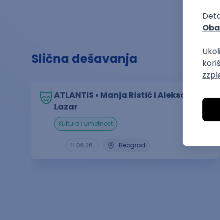
Slična dešavanja
ATLANTIS ▪︎ Manja Ristić i Aleksandar
Lazar
kultura i umetnost
11.06.26.
Beograd