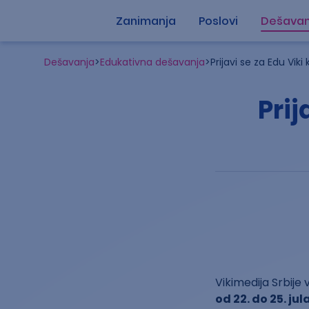
Zanimanja
Poslovi
Dešavan
Dešavanja
>
Edukativna dešavanja
>
Prijavi se za Edu Vik
Prij
Vikimedija Srbije
od 22. do 25. jul