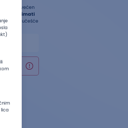
je kamp posvećen
dnost će imati
je aktivno učešće