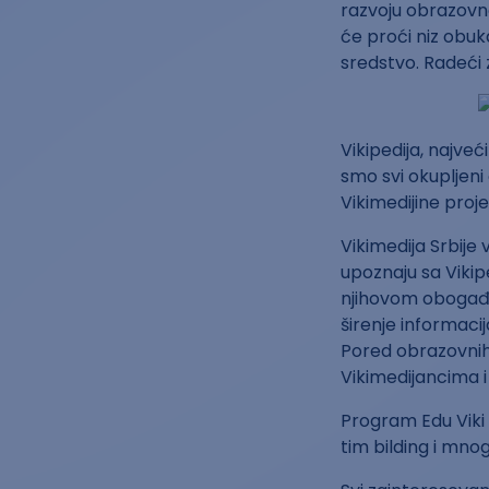
razvoju obrazovn
će proći niz obuk
sredstvo. Radeći 
Vikipedija, najveć
smo svi okupljeni
Vikimedijine proj
Vikimedija Srbije
upoznaju sa Vikip
njihovom obogađiv
širenje informaci
Pored obrazovnih 
Vikimedijancima i
Program Edu Viki
tim bilding i mno