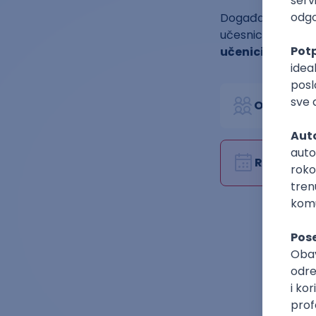
Događaji Vikimedi
učesnicima koji 
učenici završne 
Organizat
Rok za pri