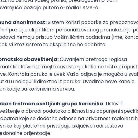
je Srbije su otvoreni
za sve dobrovoljce
, ali budući da 
namerevaju da se uključe u tim obrazovnog programa,
pre
godine srednjih škola i studenti
. Od učesnika se očeku
or
Vikimedija Srbije
javu
23. jun 2024.
Prijava je zatvorena
Sačuvaj dešavanje