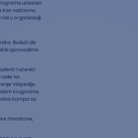
rograma učesnici
ena kao nastavno
ad u organizaciji.
ezika. Budući da
dnički sprovodimo
udenti i učenici
o rade na
enje Vikipedije,
emskim krugovima.
onalna kampa sa
ačke maratone,