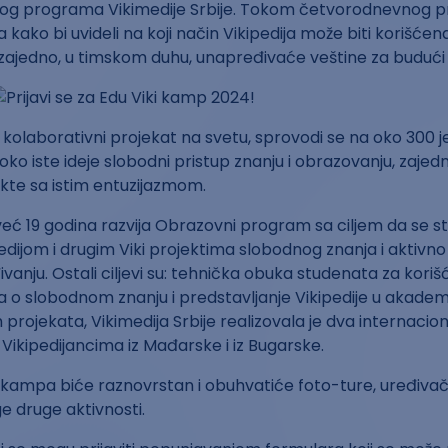
og programa Vikimedije Srbije. Tokom četvorodnevnog p
a kako bi uvideli na koji način Vikipedija može biti korišć
zajedno, u timskom duhu, unapređivaće veštine za budući r
i kolaborativni projekat na svetu, sprovodi se na oko 300 j
 oko iste ideje slobodni pristup znanju i obrazovanju, zaje
ekte sa istim entuzijazmom.
 već 19 godina razvija Obrazovni program sa ciljem da se st
edijom i drugim Viki projektima slobodnog znanja i aktivn
anju. Ostali ciljevi su: tehnička obuka studenata za korišć
ja o slobodnom znanju i predstavljanje Vikipedije u akad
projekata, Vikimedija Srbije realizovala je dva internaci
 Vikipedijancima iz Mađarske i iz Bugarske.
 kampa biće raznovrstan i obuhvatiće foto-ture, uređiv
ge druge aktivnosti.