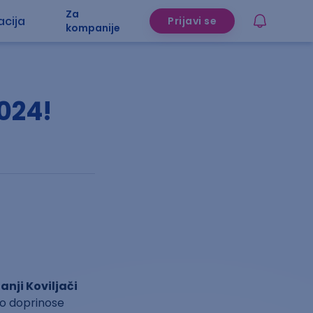
Za
acija
Prijavi se
kompanije
2024!
anji Koviljači
no doprinose