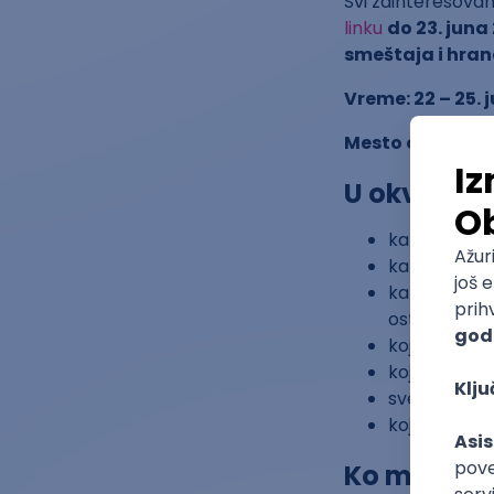
Svi zainteresovan
linku
do 23. juna
smeštaja i hran
Vreme: 22 – 25. j
Mesto organizov
U okviru k
kako samost
kako da ilust
kako da uveć
ostavi
koja korisni
koja je uloga
sve o Viki a
koje alate m
Ko može da