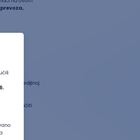
 naći na ovom
 prevoza,
 na Vikimedijinoj
žete uključiti