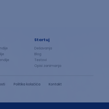
Startuj
ndije
Dešavanja
ije
Blog
endije
Testovi
Opisi zanimanja
osti
Politika kolačića
Kontakt