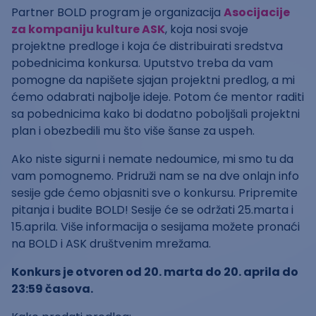
Partner BOLD program je organizacija
Asocijacije
za kompaniju kulture ASK
, koja nosi svoje
projektne predloge i koja će distribuirati sredstva
pobednicima konkursa. Uputstvo treba da vam
pomogne da napišete sjajan projektni predlog, a mi
ćemo odabrati najbolje ideje. Potom će mentor raditi
sa pobednicima kako bi dodatno poboljšali projektni
plan i obezbedili mu što više šanse za uspeh.
Ako niste sigurni i nemate nedoumice, mi smo tu da
vam pomognemo. Pridruži nam se na dve onlajn info
sesije gde ćemo objasniti sve o konkursu. Pripremite
pitanja i budite BOLD! Sesije će se održati 25.marta i
15.aprila. Više informacija o sesijama možete pronaći
na BOLD i ASK društvenim mrežama.
Konkurs je otvoren od 20. marta do 20. aprila do
23:59 časova.