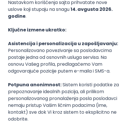
Sa pažnjom popunite Detaljni budžet i
postarajte se da prikazani troškovi budu realni i
neophodni za sprovođenje vaše ideje
Predajte oba popunjena dokumenta na
bold@afirmacijakulture.org
do 20. aprila do
23:59 časova
Pravila:
Da biste mogli da učestvujete u Konkursu za
male BOLD grantove morate biti član BOLD-a.
Lako je! Samo treba da se učite u BOLD
mreži
ovde
.
Morate da imate najmanje 18 i maksimum 35
godina da biste mogli da se prijavite.
Budžet projekat se mora kretati po rasporedu
od 5.000 do 10.000 dolara. Ukoliko vam je za
vašu ideju neophodno više sredstava
predlažemo vam da dodatna sredstva tražite
od drugih donatora. Ako postoji sredstva iz