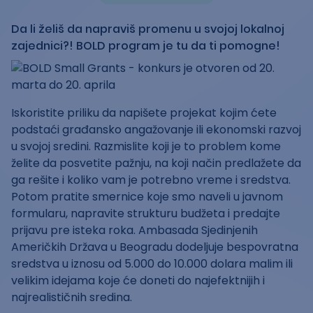
Da li želiš da napraviš promenu u svojoj lokalnoj
zajednici?! BOLD program je tu da ti pomogne!
Iskoristite priliku da napišete projekat kojim ćete
podstaći građansko angažovanje ili ekonomski razvoj
u svojoj sredini. Razmislite koji je to problem kome
želite da posvetite pažnju, na koji način predlažete da
ga rešite i koliko vam je potrebno vreme i sredstva.
Potom pratite smernice koje smo naveli u javnom
formularu, napravite strukturu budžeta i predajte
prijavu pre isteka roka. Ambasada Sjedinjenih
Američkih Država u Beogradu dodeljuje bespovratna
sredstva u iznosu od 5.000 do 10.000 dolara malim ili
velikim idejama koje će doneti do najefektnijih i
najrealističnih sredina.