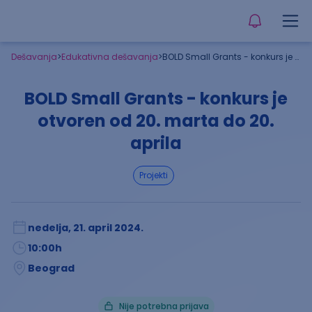
Dešavanja
>
Edukativna dešavanja
>
BOLD Small Grants - konkurs je otvoren od 20. marta do 20. aprila
BOLD Small Grants - konkurs je
otvoren od 20. marta do 20.
aprila
projekti
nedelja, 21. april 2024.
10:00
h
Beograd
Nije potrebna prijava