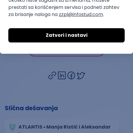
BOLD Small Grants
Prijava je zatvorena
Sačuvaj dešavanje
Slična dešavanja
ATLANTIS ▪︎ Manja Ristić i Aleksandar