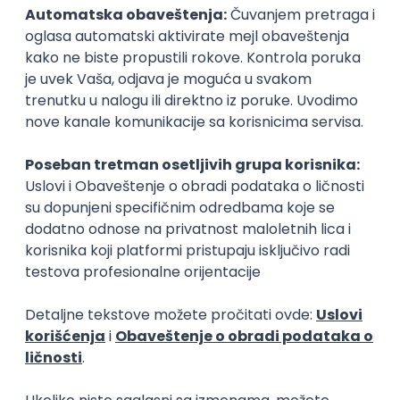
drugog izvora molimo vas da nam to navedete
u dokumentu o budžetu.
Prijavu mogu da predaju organizacije, pojedince
i neformalne grupe (koje nisu registrovane kao
organizacije)
Bespovratna sredstva koja na konkursu osvajaju
pojedince ili neformalna grupa (koja nije
registrovana kao organizacija), administrira se
preko lokalne partnerske organizacije (koja je
registrovana kao organizacija).
Krajnji rok za predaju popunjene prijave sa
budžetskom tabelom je 20.aprila u ponoć.
Nepotpune prijave će se smatrati tehnički
neispravnim i neće biti uzete u razmatranje.
Za sva pitanja možete posetiti
BOLD FORUM
.
Organizator