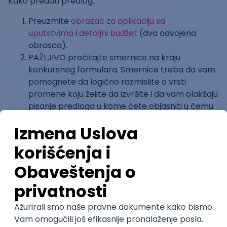
Kako predati predlog:
Preuzmite
obrazac za aplikaciju sa
uputstvima
i
detaljni budžet
(dva odvojena
obrasca).
PAŽLJIVO pročitajte smernice na kraju
konkursnog formulara. Smernice treba da vam
pomognete da logično razmislite o vrsti
promene koju želite da izvršite i da vam olakšaju
pisanje predloga u kome ćete objasniti u čemu
se ogleda značajan vaš projekat.
PAŽLJIVO pročitajte smernice u prvom listu
Detaljnog budžeta. Smernice treba da vam
pomogne da razumete koji troškovi su prihvatili
kao i kako se koja vrsta troškova klasifikuje
odnosno gde se upisuje u Obrazac.
Sa pažnjom popunite Obrazac za prijavu i
postarajte se da vaš predlog bude jasan
konkursnoj komisiji.