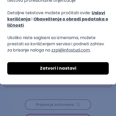
drugih zemalja i međunarodnih organizacija.
AI-generisani i kopirani (plagijati) odgovori na
esejska pitanja u aplikacionom formularu neće
biti prihvaćeni.
Organizator
OMLADINSKI DELEGATI SRBIJE U
UJEDINJENIM NACIJAMA
Rok za prijavu
25. jun 2024.
Prijava je zatvorena