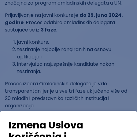
značajna za program omladinskih delegata u UN.
Prijavljivanje na javni konkurs je
do 25. juna 2024.
godine
. Proces odabira omladinskih delegata
sastojaće se iz
3 faze
:
javni konkurs,
testiranje najbolje rangiranih na osnovu
aplikacija i
intervjui za najuspešnije kandidate nakon
testiranja.
Proces izbora Omladinskih delegata je vrlo
transparentan, jer je u sve tri faze uključeno više od
20 mladih i predstavnika različith institucija i
organizacija.
Izabrana delegatkinja i delegat
učestvovaće na
zasedanju Generalne skupštine UN u Njujorku,
Savetu za ljudska prava u Ženevi, programu