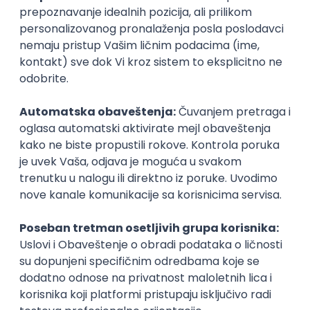
poznavanje sistema Ujedinjenih nacija,
prethodno iskustvo u omladinskom aktivizmu,
ostvaren uspeh u obrazovanju i redovno
ispunjavanje obaveza tokom školovanja,
postignute rezultate u vannastavnim
aktivnostima,
druga dostignuća značajna za program
omladinskih delegata u UN.
Važne napomene
Zbog principa jednakih šansi, na konkurs ne
mogu da se prijave mladi koji su se već dva puta
prijavljivali prethodnih godina, kao i mladi koji su
uključeni u pripremu projekta i koji su članovi
izvršnih organa nosioca projekta i partnerskih
organizacija.
Na konkursu ne mogu učestvovati službenici
diplomatsko-konzularnih predstavništava