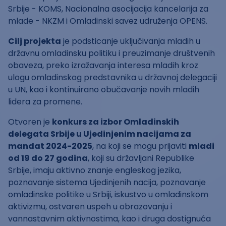
Srbije - KOMS, Nacionalna asocijacija kancelarija za
mlade - NKZM i Omladinski savez udruženja OPENS.
Cilj projekta
je podsticanje uključivanja mladih u
državnu omladinsku politiku i preuzimanje društvenih
obaveza, preko izražavanja interesa mladih kroz
ulogu omladinskog predstavnika u državnoj delegaciji
u UN, kao i kontinuirano obučavanje novih mladih
lidera za promene.
Otvoren je
konkurs za izbor Omladinskih
delegata Srbije u Ujedinjenim nacijama za
mandat 2024-2025
, na koji se mogu prijaviti
mladi
od 19 do 27 godina
, koji su državljani Republike
Srbije, imaju aktivno znanje engleskog jezika,
poznavanje sistema Ujedinjenih nacija, poznavanje
omladinske politike u Srbiji, iskustvo u omladinskom
aktivizmu, ostvaren uspeh u obrazovanju i
vannastavnim aktivnostima, kao i druga dostignuća