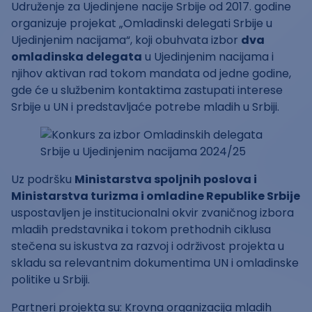
Udruženje za Ujedinjene nacije Srbije od 2017. godine
organizuje projekat „Omladinski delegati Srbije u
Ujedinjenim nacijama“, koji obuhvata izbor
dva
omladinska delegata
u Ujedinjenim nacijama i
njihov aktivan rad tokom mandata od jedne godine,
gde će u službenim kontaktima zastupati interese
Srbije u UN i predstavljaće potrebe mladih u Srbiji.
Uz podršku
Ministarstva spoljnih poslova i
Ministarstva turizma i omladine Republike Srbije
uspostavljen je institucionalni okvir zvaničnog izbora
mladih predstavnika i tokom prethodnih ciklusa
stečena su iskustva za razvoj i održivost projekta u
skladu sa relevantnim dokumentima UN i omladinske
politike u Srbiji.
Partneri projekta su: Krovna organizacija mladih