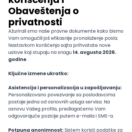
"Dijalog sa mladima" u Srbiji i na drugim
skupovima u zemlji i inostranstvu. Svi troškovi
učešća i boravka delegata su pokriveni, a
projekat finansira Ministarstvo turizma i
omladine.
Više informacija možete videti na
sajtu
,
gde se
nalazi i
Aplikacija.
Ko može da se prijavi na konkurs
za izbor omladinskih delegata
Srbije u Ujedinjenim nacijama?
Na konkurs se mogu prijaviti mladi od 19 do 27 godina,
koji su državljani Republike Srbije, sa prebivalištem na
teritoriji Republike Srbije a imaju:
aktivno znanje engleskog jezika,
dobro poznavanje omladinske politike u Srbiji,