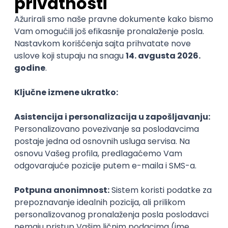
mogu pokrenuti sledeću veliku promenu.
Osiguraj svoje mesto i prijavi se
(klik na dugme
Prijavi se)
.
Kompanija Google, GDG on Campus programom,
širom sveta okuplja studente zainteresovane za
razvoj i doprinos najnovijim tehnologijama. Naš cilj
jeste da svojim članovima pružimo priliku za
razvijanje tehničkih i mekih veština kroz razne
konferencije, radionice i takmičenja. Pored sticanja
znanja, težimo i stvaranju održive zajednice koja
podržava naše različitosti i kreira savršenu
atmosferu za lični razvoj svakog od nas.
Ukoliko te zanimaju i druga dešavanja koje
organizuje GDG on Campus,
zaprati nas na
mrežama
i budi u toku sa najnovijim prilikama.