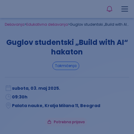
Dešavanja
>
Edukativna dešavanja
>
Guglov studentski „Build with AI“ hakaton
Guglov studentski „Build with AI“
hakaton
takmičenja
subota, 03. maj 2025.
09:30
h
Palata nauke, Kralja Milana 11, Beograd
Potrebna prijava