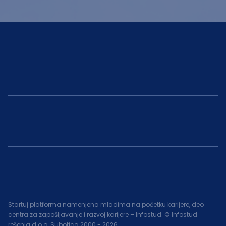
Startuj platforma namenjena mladima na početku karijere, deo
centra za zapošljavanje i razvoj karijere – Infostud. © Infostud
rešenja d.o.o. Subotica 2000 -
2026
.