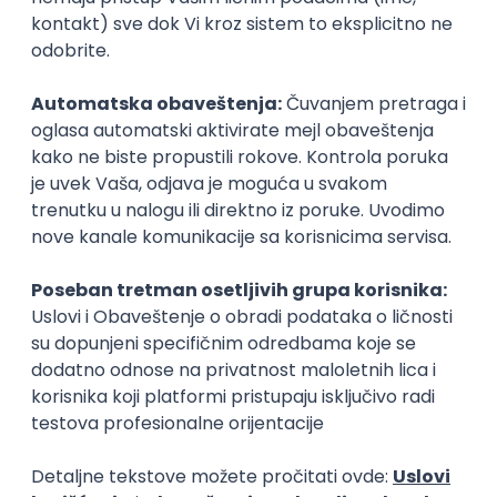
Organizator
Google Developer Group on campus,
University of Belgrade
Rok za prijavu
13. april 2025.
Prijava je zatvorena
Sačuvaj dešavanje