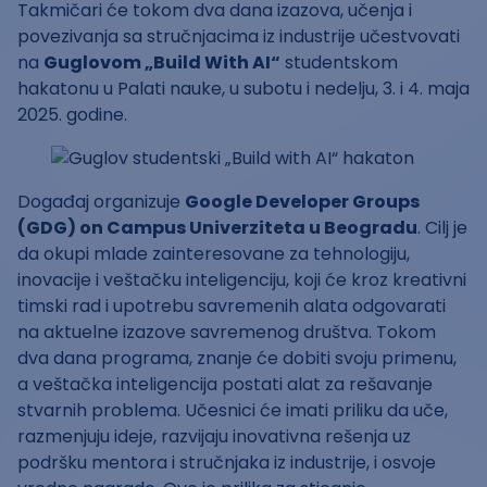
Takmičari će tokom dva dana izazova, učenja i
povezivanja sa stručnjacima iz industrije učestvovati
na
Guglovom „Build With AI“
studentskom
hakatonu u Palati nauke, u subotu i nedelju, 3. i 4. maja
2025. godine.
Događaj organizuje
Google Developer Groups
(GDG) on Campus Univerziteta u Beogradu
. Cilj je
da okupi mlade zainteresovane za tehnologiju,
inovacije i veštačku inteligenciju, koji će kroz kreativni
timski rad i upotrebu savremenih alata odgovarati
na aktuelne izazove savremenog društva. Tokom
dva dana programa, znanje će dobiti svoju primenu,
a veštačka inteligencija postati alat za rešavanje
stvarnih problema. Učesnici će imati priliku da uče,
razmenjuju ideje, razvijaju inovativna rešenja uz
podršku mentora i stručnjaka iz industrije, i osvoje