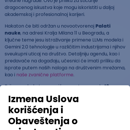
vredne nagrade. Ovo je prilika za sticanje
dragocenog iskustva koje mogu iskoristiti u daljoj
akademskoj i profesionalnoj karijeri.
Hakaton će biti održan u novootvorenoj
Palati
nauke
, na adresi Kralja Milana 11 u Beogradu, a
ključne teme jesu istraživanje primene LLMs modela i
Gemini 2.0 tehnologije u različitim industrijama i njihov
sveukupni uticaj na društvo. Detaljniju agendu, kao i
predavače na događaju, učesnici će imati priliku da
isprate putem naših naloga na društvenim mrežama,
kao i
naše zvanične platforme
.
Prijave za hakaton zvanično su otvorene do
13.
aprila 2025. godine i
potpuno su besplatne
!
Studenti su pozvani da se prijave bilo da imaju tim ili
su radoznali pojedinci, jer timove sastavljamo i od
individualnih prijava! Ne propusti priliku da budeš deo
zajednice koja menja svet tehnologije! Prijavi se,
poveži se i napravi razliku – jer upravo tvoje ideje