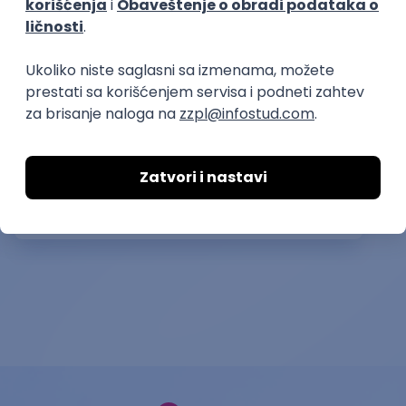
Slična dešavanja
ATLANTIS ▪︎ Manja Ristić i Aleksandar
Lazar
kultura i umetnost
11.06.26.
Beograd