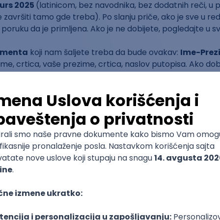
urs 2025
(latinicom, bez navodnika, bez dodatnih reči, u
završiti tamo gde treba). Po slanju priče, ako je sve u re
poruku da je primljena. Ako je ne dobijete, pogledajte u
umenta
koji nam šaljete treba da bude ovakav:
Ime-Prez
ime, crtica, vaše prezime, crtica, naslov putopisa. Ako do
se zovu samo "putopis" ili "konkurs", velika je šansa da će se
e radova je
15.02.2025
.
e biti objavljeni na prvi dan proleća, 20.03.2025, na sajtu
kl
m mesečnom biltenu 1.04.2025. (ako još ne dobijate naš e-
 kulturološkim temama, možete se
prijaviti ovde
).
u u uži izbor dobiće komentare od članova žirija, ukoliko izr
a informacija dragocena, i koliko je teško dobiti je. Nada
da unapredite svoje pisanje.
čine Zorana Karapandžin, Staša Vukadinović, Marko K, Nataš
ašćanović.