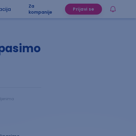
Za
acija
Prijavi se
kompanije
Spasimo
vljenima