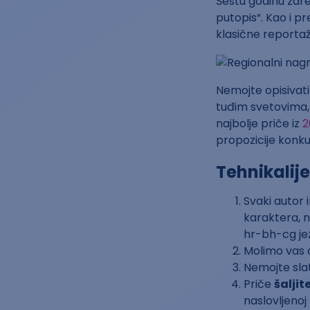
Šestu godinu zar
putopis“. Kao i pr
klasične reportaž
Nemojte opisivati 
tuđim svetovima, 
najbolje priče iz
2
propozicije konku
Tehnikalije
Svaki autor
karaktera, 
hr-bh-cg jez
Molimo vas 
Nemojte slati
Priče
šaljit
naslovljenoj