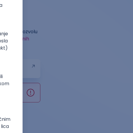
50 evra.
rethodnu dozvolu
ih
štampanih