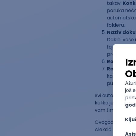
takav:
Konk
poruka neće 
automatsku 
folderu.
Naziv dok
Dakle: vaše 
fajlova koji 
prevideti.
Rok
za slanj
Rezultati
ć
kao i u naše
putničkim i
Svi autori koji uđ
koliko je povratn
vam time pomoći 
Ovogodišnji žiri 
Aleksić i Lazar P