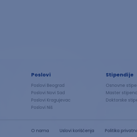
Poslovi
Stipendije
Poslovi Beograd
Osnovne stipe
Poslovi Novi Sad
Master stipend
Poslovi Kragujevac
Doktorske stip
Poslovi Niš
O nama
Uslovi korišćenja
Politika privatn