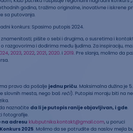
edom, Klub putnika raspisuje regionalni nagradni konkurs
ethodnih godina, tražimo originalne, inovativne i iskrene pr
e sa putovanja.
znamenitosti; pišite o sebi i drugima, o susretima i kontak
o razgovorima i dodirima među ljudima. Za inspiraciju, mo
024
,
2023
,
2022
,
2021
,
2020
. i
2019
. Pre slanja, molimo da pa
rsa.
 ima pravo da pošalje
jednu priču
. Maksimalna dužina je 5
ne slovnih mesta, nego baš
reči
). Putopisi moraju biti na ne
ika.
da naznačite
da li je putopis ranije objavljivan, i gde
.
 fotografije.
e na adresu
klubputnika.kontakt@gmail.com
, u poruci
Konkurs 2025
. Molimo da se potrudite da naslov mejla 