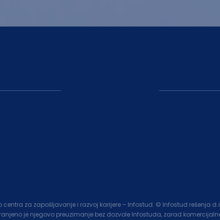
entra za zapošljavanje i razvoj karijere – Infostud. © Infostud rešenja d
branjeno je njegovo preuzimanje bez dozvole Infostuda, zarad komercijalne 