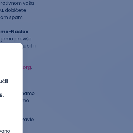
 protivnom vaša
du, dobićete
 svom spam
ime-Naslov
.
bijemo previše
 nešto zagubiti i
ubputnika.org
,
bilten o
aze želju. Znamo
mo se da ćemo
a Gudelj, Pavle