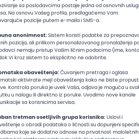
si 200 evra. Druga nagrada je 100 evra, a treća nagrada 
žu selekciju biće objavljene na sajtu
klubputnika.org
, uz p
mogućnost da neke od njih budu uključene u neka od buduć
nika
.
or
Klub putnika
javu
15. februar 2025.
Prijava je zatvorena