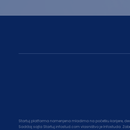
Startuj platforma namenjena mladima na početku karijere, deo c
Sadržaj sajta Startuj.infostud.com vlasništvo je Infostuda. Za