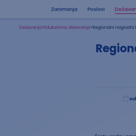
Zanimanja
Poslovi
Dešavan
Dešavanja
>
Edukativna dešavanja
>
Regionalni nagradni
Region
su