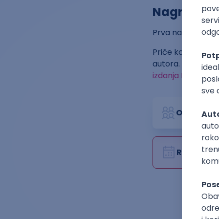
Nagrade
Prva nagrada izno
Priče koje uđu u u
autora. Postoji 
izdanja Kluba put
Organizat
Rok za pri