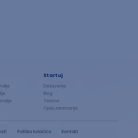
Startuj
ndije
Dešavanja
ije
Blog
endije
Testovi
Opisi zanimanja
osti
Politika kolačića
Kontakt