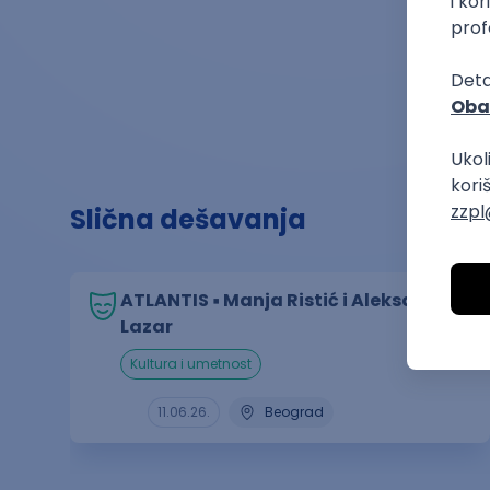
Slična dešavanja
ATLANTIS ▪︎ Manja Ristić i Aleksandar
Lazar
kultura i umetnost
11.06.26.
Beograd