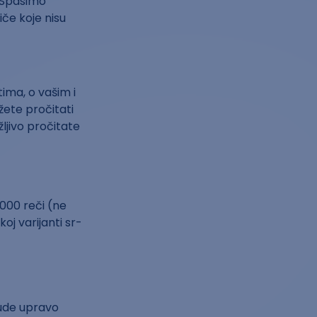
 „Spasimo
iče koje nisu
tima, o vašim i
žete pročitati
žljivo pročitate
.000 reči (ne
koj varijanti sr-
bude upravo