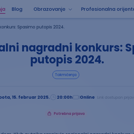
ja
Blog
Obrazovanje
Profesionalna orijent
 konkurs: Spasimo putopis 2024.
alni nagradni konkurs: 
putopis 2024.
takmičenja
bota, 15. februar 2025.
20:00
h
Online
Link dostupan prija
Potrebna prijava