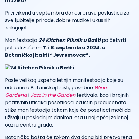
muziku!
Prvi vikend u septembru donosi pravu poslasticu za
sve ljubitelje prirode, dobre muzike i ukusnih
zalogaja!
Manifestacija
24 Kitchen Piknik u Bašti
po četvrti
put održaće se
7. i 8. septembra 2024.
u
Botaničkoj bašti “Jevremovac”.
Posle velikog uspeha letnjih manifestacija koje su
održane u Botaničkoj bašti, posebno
Wine
Gardena
i
Jazz in the Garden
festivala, kao i brojnih
pozitivnih utisaka posetilaca, od istih producenata
stiže manifestacija tokom koje će posetioci moći da
uživaju u poslednjim danima leta u najlepšoj zelenoj
oazi u centru grada.
Botanička bašta će tokom dva dana biti pretvorena