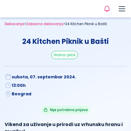
Dešavanja
>
Zabavna dešavanja
>
24 Kitchen Piknik u Bašti
24 Kitchen Piknik u Bašti
hrana i piće
subota, 07. septembar 2024.
13:00
h
Beograd
Nije potrebna prijava
Vikend za uživanje u prirodi uz vrhunsku hranu i