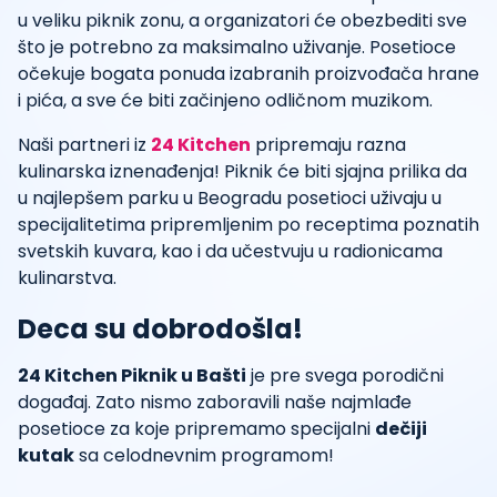
u veliku piknik zonu, a organizatori će obezbediti sve
što je potrebno za maksimalno uživanje. Posetioce
očekuje bogata ponuda izabranih proizvođača hrane
i pića, a sve će biti začinjeno odličnom muzikom.
Naši partneri iz
24 Kitchen
pripremaju razna
kulinarska iznenađenja! Piknik će biti sjajna prilika da
u najlepšem parku u Beogradu posetioci uživaju u
specijalitetima pripremljenim po receptima poznatih
svetskih kuvara, kao i da učestvuju u radionicama
kulinarstva.
Deca su dobrodošla!
24 Kitchen Piknik u Bašti
je pre svega porodični
događaj. Zato nismo zaboravili naše najmlađe
posetioce za koje pripremamo specijalni
dečiji
kutak
sa celodnevnim programom!