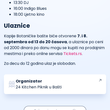
13:30 DJ
16:00 Indigo Blues
18:00 Ljetno kino
Ulaznice
Kapije Botaničke bašte biće otvorene
7. i 8.
septembra od 13 do 20 časova
, a ulaznice po ceni
od 2000 dinara po danu mogu se kupiti na prodajnim
mestima i preko online servisa
Tickets.rs
.
Za decu do 12 godina ulaz je slobodan.
Organizator
24 Kitchen Piknik u Bašti