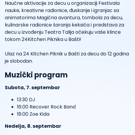
Naučne aktivacije za decu u organizaciji Festivala
nauke, kreativne radionice, đuskanje i igranjac sa
animatorima Magična avantura, tombola za decu,
kulinarske radionice šaranja keksića i predstava za
decu u izvođenju Teatra Talija očekuju vaše klince
tokom 24Kitchen Piknika u Bašti!
Ulaz na 24 Kitchen Piknik u Bašti za decu do 12 godina
je slobodan.
Muzički program
Subota, 7. septembar
13:30 DJ
16:00 Recover Rock Band
18:00 Zoe Kida
Nedelja, 8. septembar