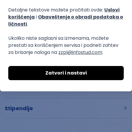
Startuj
Poslovi
Stipendije