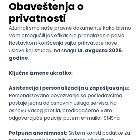
Sve što je potrebno da se prijavite je da
popunite formular na
linku
.
Za dodatne informacije pišite u inbox stranice.
VAŽNO:
Kotizacija za učešće na Bazaru je: 3.000 RSD koja se
uplaćuje nakon potvrde učešća,
Broj mesta za izlagače je ograničen - zato, ukoliko
ste zainteresovani, požurite sa prijavama!
Organizator
Bluz I Pivo
Sačuvaj dešavanje