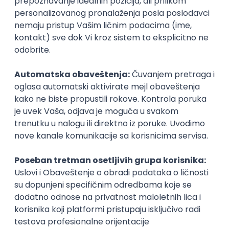
Slična dešavanja
ATLANTIS ▪︎ Manja Ristić i Aleksandar
Lazar
kultura i umetnost
11.06.26.
Beograd