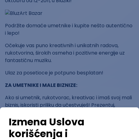
oktobra od 12-20h, u Bluziki!
Podržite domaće umetnike i kupite nešto autentično
i lepo!
Očekuje vas puno kreativnih i unikatnih radova,
rukotvorina, širokih osmeha i pozitivne energije uz
fantastičnu muziku.
Ulaz za posetioce je potpuno besplatan!
ZA UMETNIKE I MALE BIZNIZE:
Ako si umetnik, rukotvorac, kreativac i imaš svoj mali
biznis, iskoristi priliku da učestvuješ! Prezentuj,
promoviši i prodaj svojih ruku delo!
Na konkurs se mogu prijaviti svi samostalni
umetnici i rukotvorci i to do 10. oktobra.