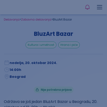
Dešavanja
>
Zabavna dešavanja
>
BluzArt Bazar
BluzArt Bazar
kultura i umetnost
hrana i piće
nedelja, 20. oktobar 2024.
14:00
h
Beograd
Nije potrebna prijava
Održava se još jedan BluzArt Bazar u Beogradu, 20.