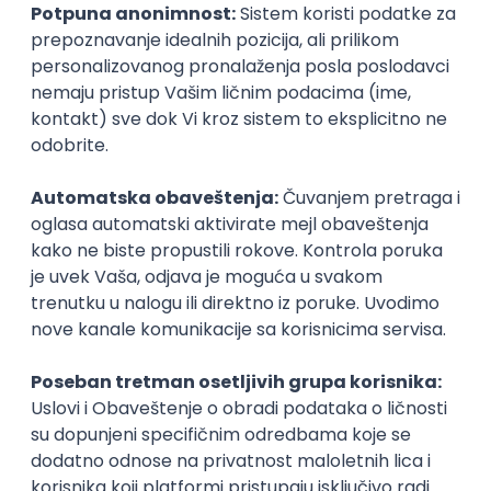
Sačuvaj dešavanje
Slična dešavanja
ATLANTIS ▪︎ Manja Ristić i Aleksandar
Lazar
kultura i umetnost
11.06.26.
Beograd