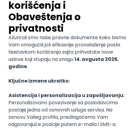
Na programu nas očekuje prava muzička avantura –
od klasike do mjuzikla i džez-a!
Plovimo zajedno kroz raznovrsne stilove i umetničke
izraze mladih talenata!
Ovaj ciklus realizujemo u saradnji sa UK Parobrod koji
svojim prostorom i podrškom omogućava mladim
muzičarima da se predstave beogradskoj publici.
Ulaz je slobodan!
Kotlovi su spremni – zaplovite sa nama u još jednu
muzičku vožnju Parobrodom!
Organizator
UK Parobrod