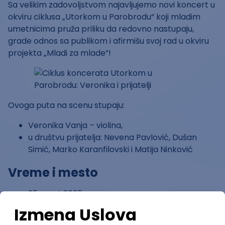
Sa velikim zadovoljstvom najavljujemo novi koncert u
okviru ciklusa „Utorkom u Parobrodu“ koji mladim
umetnicima pruža priliku da redovno nastupaju,
grade odnos sa publikom i afirmišu svoj rad u okviru
projekta „Mladi za mlade“!
Ovoga puta na scenu stupaju:
Veronika Vanja – violina,
u društvu prijatelja: Nevena Pavlović, Dušan
Simić, Marko Karanfilovski i Matija Ninković
Vreme i mesto
25. mart 2025.
18:30
UK Parobrod, Kapetan Mišina 6a