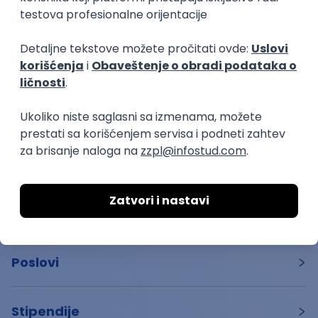
Startuj
Poslovi
Stipendije