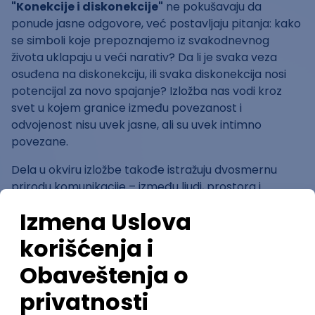
"Konekcije i diskonekcije"
ne pokušavaju da
ponude jasne odgovore, već postavljaju pitanja: kako
se simboli koje prepoznajemo iz svakodnevnog
života uklapaju u veći narativ? Da li je svaka veza
osuđena na diskonekciju, ili svaka diskonekcija nosi
potencijal za novo spajanje? Izložba nas vodi kroz
svet u kojem granice između povezanost i
odvojenost nisu uvek jasne, ali su uvek intimno
povezane.
Dela u okviru izložbe takođe istražuju dvosmernu
prirodu komunikacije – između ljudi, prostora i
unutrašnjeg sveta posmatrača. Slojevi boje i teksture
funkcionišu kao vizuelni dijalog, gde se emotivne
poruke umetnika reflektuju kroz prizore nesavršenih
veza i trenutaka tišine. Ova dinamika između vidljivog
i nevidljivog, između rečenog i prećutanog, čini
centralni fokus izložbe.