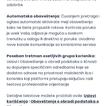
priče i simbole u nov, modernizovan kontekst.
Njegova dela često reflektuju tenziju između prošlosti
i budućnosti, čoveka i tehnologije, dok kroz dizajn
igara i slikarski rad gradi sopstveni umetnički izraz.
Organizator
UK Parobrod
Sačuvaj dešavanje