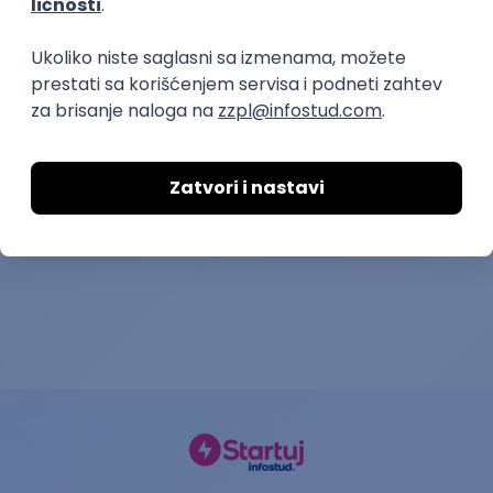
Slična dešavanja
ATLANTIS ▪︎ Manja Ristić i Aleksandar
Lazar
kultura i umetnost
11.06.26.
Beograd