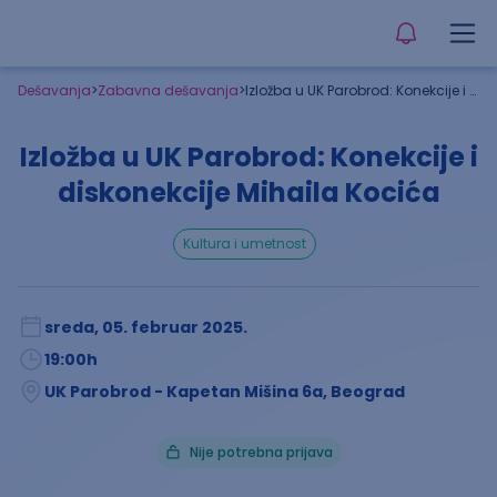
Dešavanja
>
Zabavna dešavanja
>
Izložba u UK Parobrod: Konekcije i diskonekcije Mihaila Kocića
Izložba u UK Parobrod: Konekcije i
diskonekcije Mihaila Kocića
kultura i umetnost
sreda, 05. februar 2025.
19:00
h
UK Parobrod - Kapetan Mišina 6a, Beograd
Nije potrebna prijava