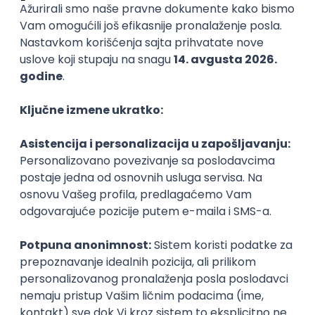
BIOGRAFIJA
Mihailo Kocić
(2001) završio je Petu beogradsku
gimnaziju, a potom stekao diplomu na Univerzitetu
Metropolitan, gde je usmerio svoju kreativnu energiju
ka digitalnim umetnostima i dizajnu. Specijalizovao se
za dizajn igrica, kombinujući tehničko znanje sa
umetničkim pristupom kako bi stvorio imerzivne
vizuelne svetove.
Paralelno sa profesionalnim radom u industriji igara,
Mihailo istražuje različite slikarske tehnike, spajajući
tradicionalne metode poput akrila i ulja sa
savremenim grafičkim izrazom. Njegova umetnička
praksa fokusirana je na eksperimentisanje s bojom,
teksturom i narativom, čime povezuje klasične
likovne elemente sa digitalnom estetikom.
Kroz svoje stvaralaštvo, Mihailo traga za granicama
između realnog i virtuelnog, prenoseći univerzalne