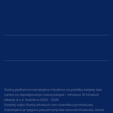
Startuj platforma namenjena mladima na početku karijere, deo
centra za zapošljavanje i razvoj karijere – Infostud. © Infostud
rešenja d.o.o. Subotica 2000 -
2026
.
Sadržaj sajta Startuj.infostud.com vlasništvo je Infostuda.
Zabranjeno je njegovo preuzimanje bez dozvole Infostuda, zarad