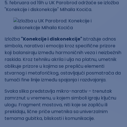
5. februara od 19h u UK Parobrod održaće se izložba
"Konekcije i diskonekcije" Mihaila Kocića.
Izložba
"Konekcije i diskonekcije"
istražuje odnos
simbola, narativa i emocija kroz specifične prizore
koji balansiraju između harmoničnih veza i neizbežnih
raskida. Kroz tehniku akrila i ulja na platnu, umetnik
oblikuje prizore u kojima se prepliću elementi
stvarnog i metaforičkog, ostavljajući posmatrača da
tumači fine linije između spajanja i razdvajanja.
Svaka slika predstavlja mikro-narativ – trenutak
zamrznut u vremenu, u kojem simboli igraju ključnu
ulogu. Fragment mostova, niti koje se zapliću ili
prekidaju, lične priče umetnika sa univerzalnim
temama gubitka, bliskosti i komunikacije.