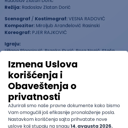
Radoslav Zlatan Dorić
Režija:
Radoslav Zlatan Dorić
Scenograf
/
Kostimograf:
VESNA RADOVIĆ
Kompozitor:
Miroljub Aranđelović Rasinski
Koreograf:
PJER RAJKOVIĆ
Igraju:
Ljiljana Blagojević, Branko Đurić, Bora Nenić, Staša
Radulović, Milica Janketić, Stefan Trifunović, Nikola
Ilić, Predrag Jovanović
Predstava Kirija - Pozorište Slavija
Karta 700 din
Organizator
Pozorište Slavija