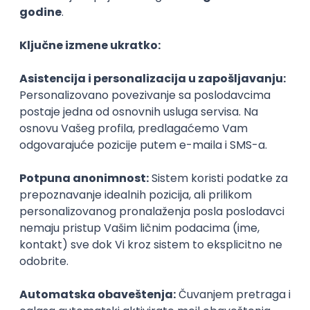
Sačuvaj dešavanje
Slična dešavanja
ATLANTIS ▪︎ Manja Ristić i Aleksandar
Lazar
kultura i umetnost