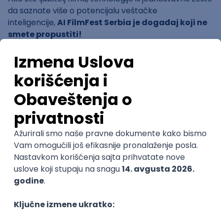
da saznate više o potencijalu veštačke
inteligencije,
AI FilmFest Serbia je događaj koji ne
smete propustiti!
Šta vas očekuje?
Projekcije filmova:
Takmičarski deo: Kratki autorski filmovi
generisani pomoću veštačke inteligencije.
Revijalni deo: Selektovani filmovi iz
prestižnih baza kao što su Zero1 Cine i
CIAIFF.
Panel diskusija:
Tema: „Kako AI menja svet kinematografije?“
Učesnici: Lokalni i međunarodni stručnjaci,
umetnici i profesori Fakulteta savremenih
umetnosti.
Radionice:
Iskusite proces stvaranja sadržaja pomoću AI