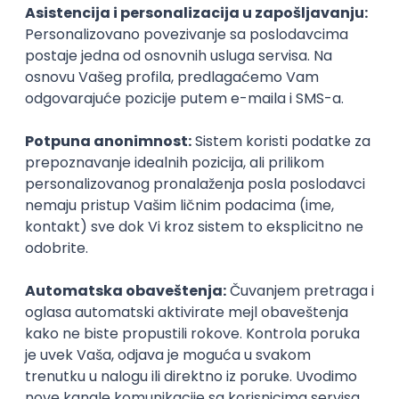
alata. Radionice su idealne za umetnike,
studente, profesionalce i sve zainteresovane za
inovacije.
Kada i gde?
Datum: 15. i 16. mart 2025
.
Lokacija:
Fakultet savremenih umetnosti,
Svetozara Miletića 12, Beograd
Ulaz za publiku:
Slobodan!
Šta AI FilmFest Serbia donosi?
Za autore:
Vidljivost i priznanje za njihov rad.
Umrežavanje sa stručnjacima i inovatorima.
Inspiracija za dalji razvoj u oblasti filma i AI
tehnologija.