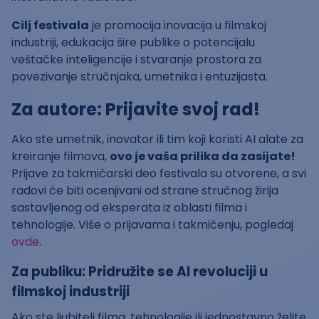
Cilj festivala
je promocija inovacija u filmskoj
industriji, edukacija šire publike o potencijalu
veštačke inteligencije i stvaranje prostora za
povezivanje stručnjaka, umetnika i entuzijasta.
Za autore: Prijavite svoj rad!
Ako ste umetnik, inovator ili tim koji koristi AI alate za
kreiranje filmova,
ovo je vaša prilika da zasijate!
Prijave za takmičarski deo festivala su otvorene, a svi
radovi će biti ocenjivani od strane stručnog žirija
sastavljenog od eksperata iz oblasti filma i
tehnologije. Više o prijavama i takmičenju, pogledaj
ovde
.
Za publiku: Pridružite se AI revoluciji u
filmskoj industriji
Ako ste ljubitelj filma, tehnologije ili jednostavno želite