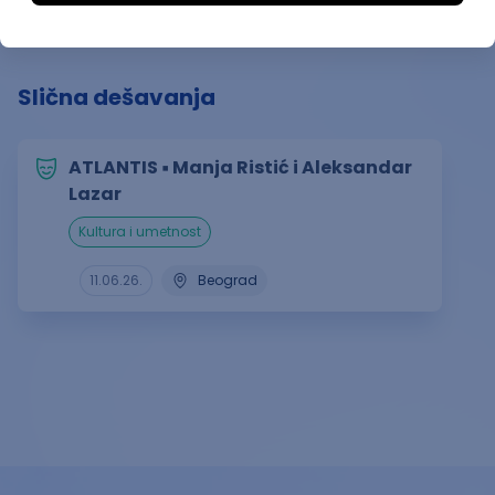
Slična dešavanja
ATLANTIS ▪︎ Manja Ristić i Aleksandar
Lazar
kultura i umetnost
11.06.26.
Beograd