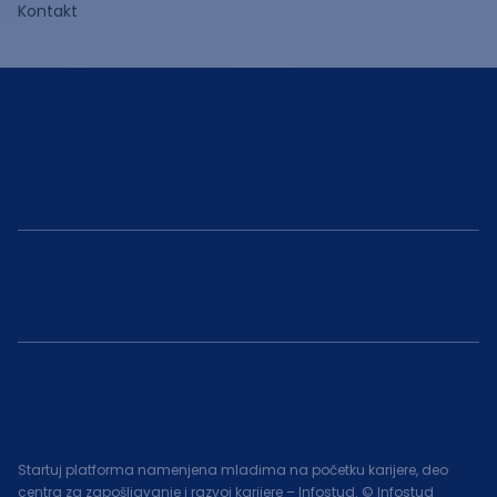
Kontakt
Startuj platforma namenjena mladima na početku karijere, deo
centra za zapošljavanje i razvoj karijere – Infostud. © Infostud