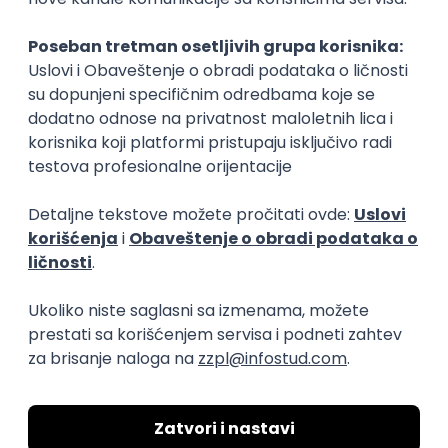
Za publiku:
Edukacija i uvid u budućnost kinematografije.
Mogućnost interakcije sa autorima i
stručnjacima.
Uživanje u inovativnim filmovima i kreativnim
radionicama.
Organizator
Fakultet savremenih umetnosti
Sačuvaj dešavanje