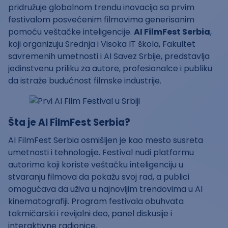
pridružuje globalnom trendu inovacija sa prvim
festivalom posvećenim filmovima generisanim
pomoću veštačke inteligencije.
AI FilmFest Serbia
,
koji organizuju Srednja i Visoka IT škola, Fakultet
savremenih umetnosti i AI Savez Srbije, predstavlja
jedinstvenu priliku za autore, profesionalce i publiku
da istraže budućnost filmske industrije.
Šta je AI FilmFest Serbia?
AI FilmFest Serbia osmišljen je kao mesto susreta
umetnosti i tehnologije. Festival nudi platformu
autorima koji koriste veštačku inteligenciju u
stvaranju filmova da pokažu svoj rad, a publici
omogućava da uživa u najnovijim trendovima u AI
kinematografiji. Program festivala obuhvata
takmičarski i revijalni deo, panel diskusije i
interaktivne radionice.