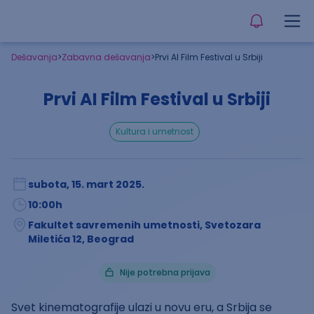
Dešavanja
>
Zabavna dešavanja
>
Prvi AI Film Festival u Srbiji
Prvi AI Film Festival u Srbiji
kultura i umetnost
subota, 15. mart 2025.
10:00
h
Fakultet savremenih umetnosti, Svetozara
Miletića 12, Beograd
Nije potrebna prijava
Svet kinematografije ulazi u novu eru, a Srbija se