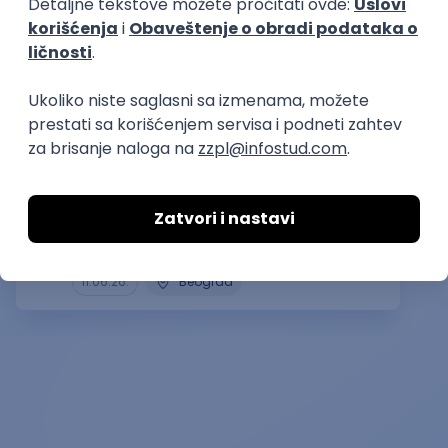
Slična dešavanja
ATLANTIS ▪︎ Manja Ristić i Aleksandar
Lazar
kultura i umetnost
11.06.26.
Beograd