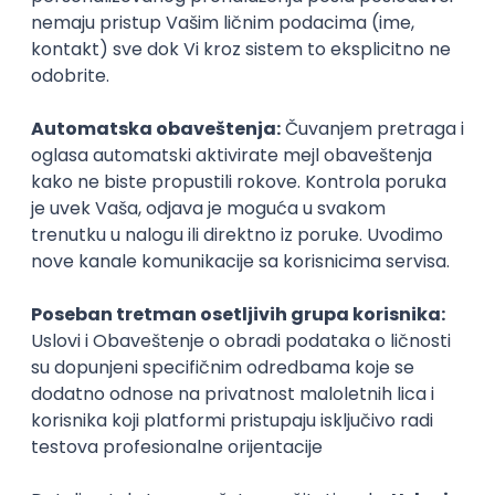
iskustvo
Ovogodišnji praznici su savršena prilika da se
povežete i stvorite uspomene koje će trajati zauvek.
Posetite Muzej iluzija i otkrijte magiju „Vreme na dar –
praznika je čar“.
Za više informacija i rezervacije posetite
njihov sajt
.
Organizator
Muzej iluzija
Sačuvaj dešavanje