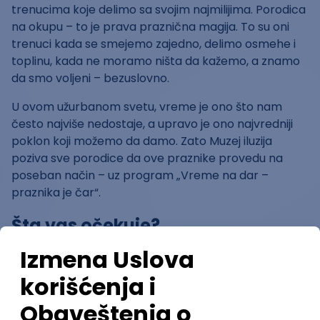
trenucima koje delimo sa svojim najmilijima. Porodica
na okupu – to je prava praznična magija. To su oni
trenuci kada se smejemo zajedno, delimo osmehe i
toplinu, kada ne moramo ništa da kažemo, a znamo
da smo voljeni – bezuslovno.
U ovom užurbanom svetu, vreme je ono što nam
često najviše nedostaje, a upravo je ono najvredniji
poklon koji možemo da damo. Zato Muzej iluzija
poziva sve porodice da ove praznike provedu na
poseban način – uz program „Vreme na dar –
praznika je čar“.
Šta vas očekuje?
„Vreme na dar – praznika je čar“ osmišljen je da
porodicama pruži priliku za povezivanje kroz
zabavne i interaktivne aktivnosti:
Društvena igra kartama „Agape“ koja će