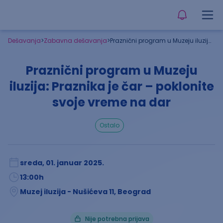
Dešavanja
>
Zabavna dešavanja
>
Praznični program u Muzeju iluzija: Praznika je čar – poklonite svoje vreme na dar
Praznični program u Muzeju
iluzija: Praznika je čar – poklonite
svoje vreme na dar
ostalo
sreda, 01. januar 2025.
13:00
h
Muzej iluzija - Nušićeva 11, Beograd
Nije potrebna prijava