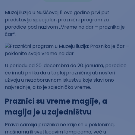
Muzej iluzija u Nušićevoj 11 ove godine prvi put
predstavlja specijalan praznični program za
porodice pod nazivom „Vreme na dar – praznika je
čar“.
U periodu od 20. decembra do 20. januara, porodice
će imati priliku da u toploj prazničnoj atmosferi
uživaju u nezaboravnom iskustvu koje slavi ono
najvrednije, a to je zajedničko vreme.
Praznici su vreme magije, a
magija je u zajedništvu
Prava čarolija praznika ne krije se u poklonima,
mašnama ili svetlucavim lampicama, već u