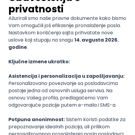
izmamiti osmehe i izazvati smeh;
Porodična pitanja koja će članovima porodice
pomoći da otkriju nešto novo jedni o drugima i
učvrstiti veze, za sve uzraste – od 5 do 105
godina;
Topla praznična atmosfera u kojoj se stvaraju
uspomene za ceo život.
Kao poseban poklon, svaka porodica će dobiti
izrađenu porodičnu fotografiju sa jelkom.
Kada i kako?
Program „Vreme na dar“ dostupan je od petka
do nedelje, u terminima od 13h do 17h.
Program je potpuno besplatan uz kupljenu
ulaznicu za muzej.
Poklonite porodici nezaboravno