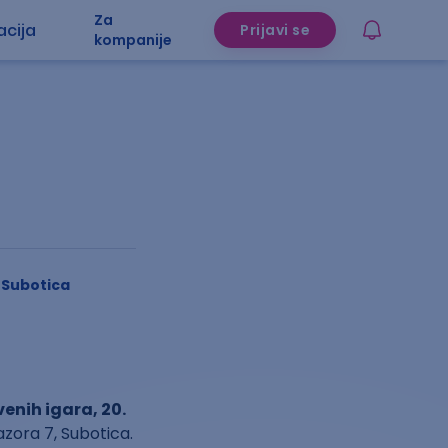
Za
acija
Prijavi se
kompanije
 Subotica
enih igara, 20.
zora 7, Subotica.