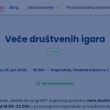
ja
Blog
Obrazovanje
Profesionalna orijent
Veče društvenih igara
ostalo
, 20. jun 2026.
18:00
h
InspiraHub, Vladimira Nazora 7,
Nije potrebna prijava
ženje „Nećeš da se igraš?“ organizuju još jedno
veče društv
d 18.00-22.00h
u prostorijama Inspirahub-a, Vladimira Na