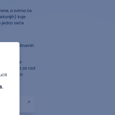
vane, a svima će
eksnijih) koje
e jedno veče
i pored društvenih
abaviti) se
kao podrška za rad
venih igara.