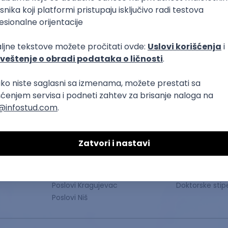
Poslovi
Stipendije
Poslovi Beograd
Osnovne stipe
Poslovi Novi Sad
Master stipend
Poslovi Kragujevac
Doktorske stip
Poslovi Niš