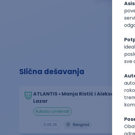
Slična dešavanja
ATLANTIS ▪︎ Manja Ristić i Aleksandar
Lazar
kultura i umetnost
11.06.26.
Beograd