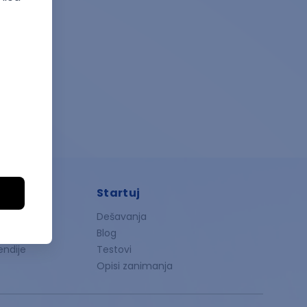
Startuj
ndije
Dešavanja
ije
Blog
endije
Testovi
Opisi zanimanja