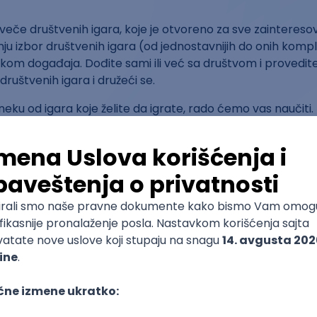
eče društvenih igara, koje je otvoreno za sve zaintereso
nju izbor društvenih igara (od jednostavnijih do onih kompl
kom događaja. Dođite sami ili već sa društvom i provedit
 društvenih igara i družeći se.
neku od igara koje želite da igrate, rado ćemo vas naučiti.
o koje piće sa sobom, ali grickalice i hrana nisu dozvoljen
 – što znači samo ako se igrate a garantujemo da ćete se z
, kao kotizacija za amortizaciju igara koje nisu jeftine i 
 organizovanje drugih događaja radi popularizacije društ
or
InspiraHub