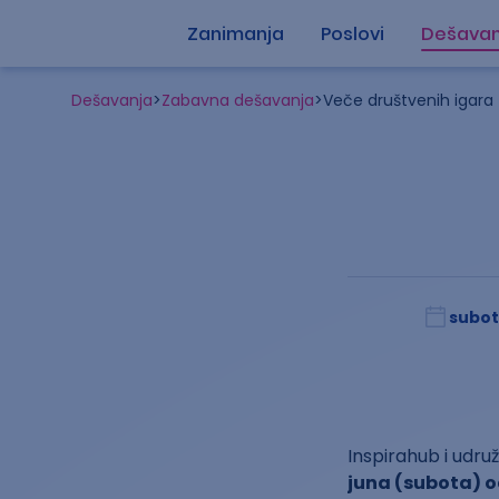
Zanimanja
Poslovi
Dešavan
Dešavanja
>
Zabavna dešavanja
>
Veče društvenih igara
subota
Inspirahub i udru
juna (subota) o