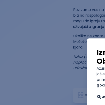
Pozivamo vas na v
biti na raspolaga
mogu da igraju to
uživajući u igranju
Ukoliko ne znate 
Možete poneti bil
igara.
*Izlaz (da, izlaz
naplaćuje 500 din
udruženja NDSI i
Organizat