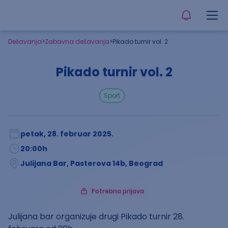
Dešavanja
>
Zabavna dešavanja
>
Pikado turnir vol. 2
Pikado turnir vol. 2
sport
petak, 28. februar 2025.
20:00
h
Julijana Bar, Pasterova 14b, Beograd
Potrebna prijava
Julijana bar organizuje drugi Pikado turnir 28.