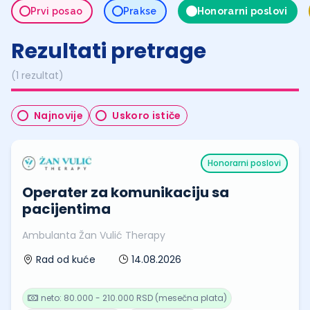
Prvi posao
Prakse
Honorarni poslovi
Rezultati pretrage
(1 rezultat)
Najnovije
Uskoro ističe
Honorarni poslovi
Operater za komunikaciju sa
pacijentima
Ambulanta Žan Vulić Therapy
14.08.2026
Rad od kuće
neto: 80.000 - 210.000 RSD (mesečna plata)