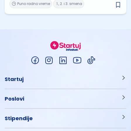
Puno radno vreme
1., 2. i 3. smena
Startuj
Poslovi
Stipendije