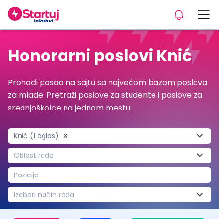
Honorarni poslovi Knić
Pronađi posao na sajtu sa najvećom bazom poslova
za mlade. Pretraži poslove za studente i poslove za
srednjoškolce na jednom mestu.
Knić (1 oglas)
Oblast rada
Pozicija
Izaberi način rada