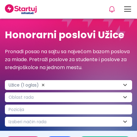
Honorarni poslovi Užice
Pronađi posao na sajtu sa najvećom bazom poslova
za mlade. Pretraži poslove za studente i poslove za
srednjoškolce na jednom mestu.
Užice (1 oglas)
Oblast rada
Pozicija
Izaberi način rada