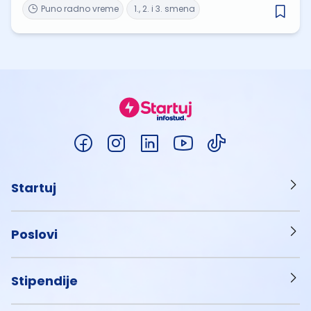
Puno radno vreme
1., 2. i 3. smena
Startuj
Poslovi
Stipendije