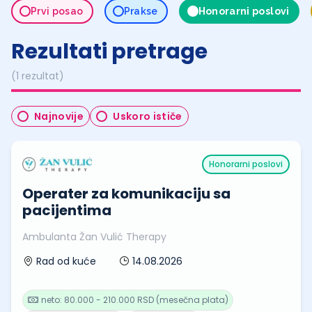
Prvi posao
Prakse
Honorarni poslovi
Rezultati pretrage
(1 rezultat)
Najnovije
Uskoro ističe
Honorarni poslovi
Operater za komunikaciju sa
pacijentima
Ambulanta Žan Vulić Therapy
14.08.2026
Rad od kuće
neto: 80.000 - 210.000 RSD (mesečna plata)