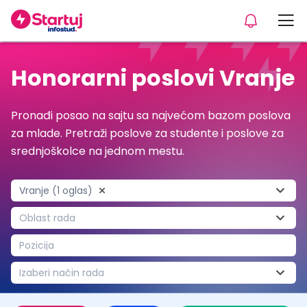
Honorarni poslovi Vranje
Pronađi posao na sajtu sa najvećom bazom poslova
za mlade. Pretraži poslove za studente i poslove za
srednjoškolce na jednom mestu.
Vranje (1 oglas)
Oblast rada
Pozicija
Izaberi način rada