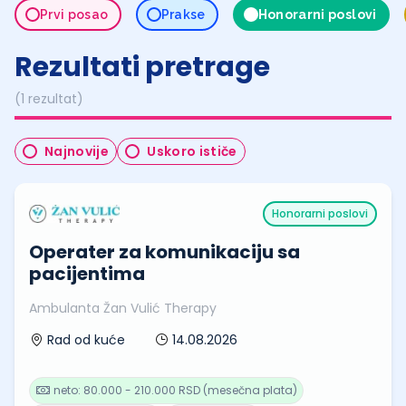
Prvi posao
Prakse
Honorarni poslovi
Rezultati pretrage
(1 rezultat)
Najnovije
Uskoro ističe
Honorarni poslovi
Operater za komunikaciju sa
pacijentima
Ambulanta Žan Vulić Therapy
14.08.2026
Rad od kuće
neto: 80.000 - 210.000 RSD (mesečna plata)