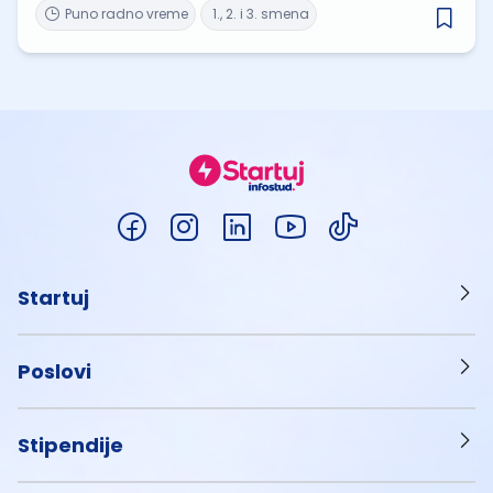
Puno radno vreme
1., 2. i 3. smena
Startuj
Poslovi
Stipendije