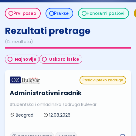
Prvi posao
Prakse
Honorarni poslovi
Rezultati pretrage
(12 rezultata)
Najnovije
Uskoro ističe
Poslovi preko zadruge
Administrativni radnik
Studentska i omladinska zadruga Bulevar
12.08.2026
Beograd