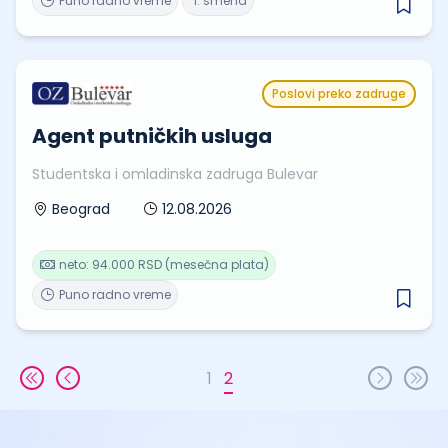
Puno radno vreme
1. smena
Poslovi preko zadruge
Agent putničkih usluga
Studentska i omladinska zadruga Bulevar
12.08.2026
Beograd
neto: 94.000 RSD (mesečna plata)
Puno radno vreme
1
2