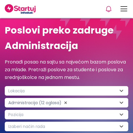
Poslovi preko zadruge
Administracija
Pronađi posao na sajtu sa najvećom bazom poslova
za mlade. Pretraži poslove za studente i poslove za
srednjoškolce na jednom mestu.
Lokacija
Administracija (12 oglasa)
Pozicija
Izaberi način rada