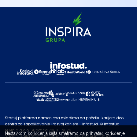
Startuj platforma namenjena mladima na početku karijere, deo
centra za zapošljavanje i razvoj karijere – Infostud. © Infostud
rešenja d.o.o. Subotica 2000 - 2026.
Nastavkom korišćenja sajta smatramo da prihvataš korišćenje
Sadržaj sajta Startuj.infostud.com vlasništvo je Infostuda.