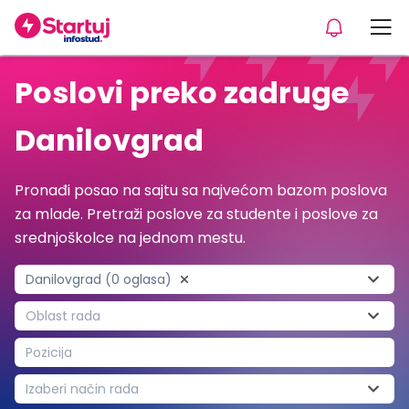
Poslovi preko zadruge
Danilovgrad
Pronađi posao na sajtu sa najvećom bazom poslova
za mlade. Pretraži poslove za studente i poslove za
srednjoškolce na jednom mestu.
Danilovgrad (0 oglasa)
Oblast rada
Pozicija
Izaberi način rada