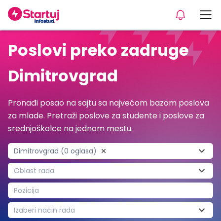
Poslovi preko zadruge
Dimitrovgrad
Pronađi posao na sajtu sa najvećom bazom poslova
za mlade. Pretraži poslove za studente i poslove za
srednjoškolce na jednom mestu.
Dimitrovgrad (0 oglasa)
Oblast rada
Pozicija
Izaberi način rada