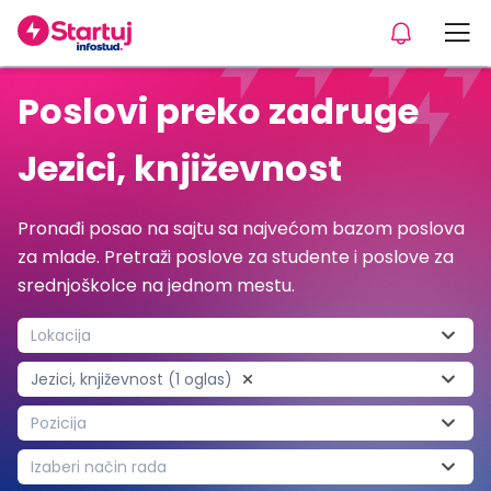
Poslovi preko zadruge
Jezici, književnost
Pronađi posao na sajtu sa najvećom bazom poslova
za mlade. Pretraži poslove za studente i poslove za
srednjoškolce na jednom mestu.
Lokacija
Jezici, književnost (1 oglas)
Pozicija
Izaberi način rada