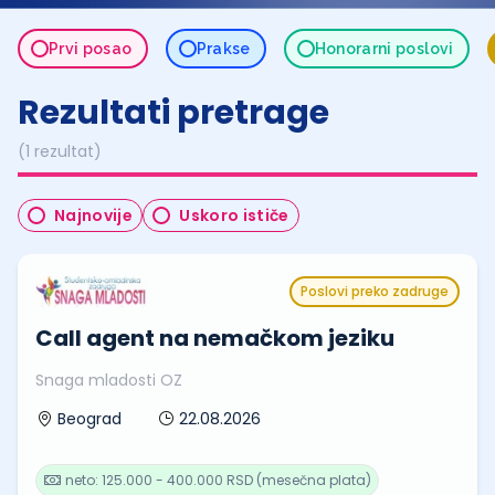
Prvi posao
Prakse
Honorarni poslovi
Rezultati pretrage
(1 rezultat)
Najnovije
Uskoro ističe
Poslovi preko zadruge
Call agent na nemačkom jeziku
Snaga mladosti OZ
22.08.2026
Beograd
neto: 125.000 - 400.000 RSD (mesečna plata)