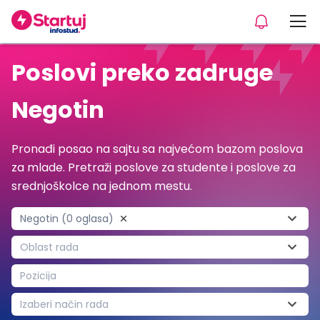
Poslovi preko zadruge
Negotin
Pronađi posao na sajtu sa najvećom bazom poslova
za mlade. Pretraži poslove za studente i poslove za
srednjoškolce na jednom mestu.
Negotin (0 oglasa)
Oblast rada
Pozicija
Izaberi način rada