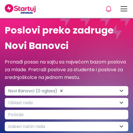
Poslovi preko zadruge
Novi Banovci
Pronađi posao na sajtu sa najvećom bazom poslova
za mlade. Pretraži poslove za studente i poslove za
srednjoškolce na jednom mestu.
Novi Banovci (0 oglasa)
Oblast rada
Pozicija
Izaberi način rada