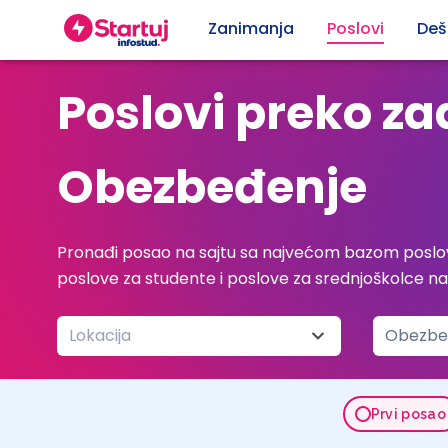
Zanimanja
Poslovi
Deš
Poslovi preko z
Obezbeđenje
Pronađi posao na sajtu sa najvećom bazom poslov
poslove za studente i poslove za srednjoškolce n
Lokacija
Obezbeđ
Prvi posao