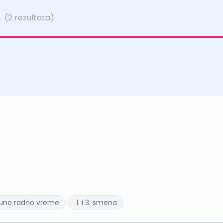
e
(2 rezultata)
uno radno vreme
1. i 3. smena