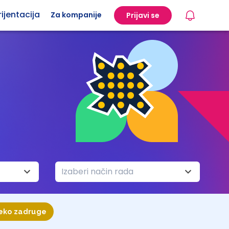
ijentacija
Za kompanije
Prijavi se
Izaberi način rada
reko zadruge