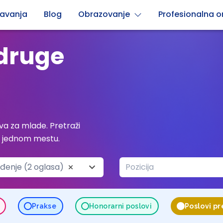
avanja
Blog
Obrazovanje
Profesionalna or
adruge
a za mlade. Pretraži
a jednom mestu.
enje (2 oglasa)
Pozicija
Prakse
Honorarni poslovi
Poslovi p