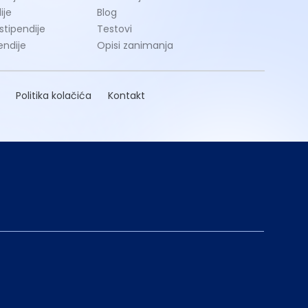
ije
Blog
 stipendije
Testovi
endije
Opisi zanimanja
Politika kolačića
Kontakt