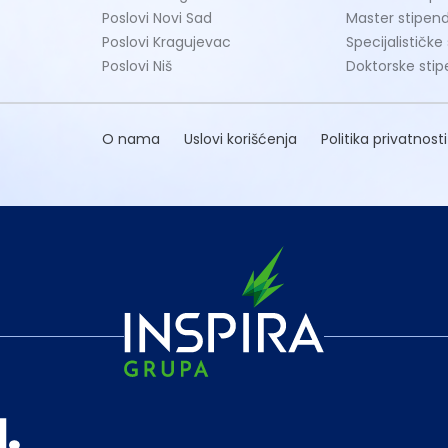
Poslovi Novi Sad
Master stipend
Poslovi Kragujevac
Specijalističke
Poslovi Niš
Doktorske stip
O nama
Uslovi korišćenja
Politika privatnosti