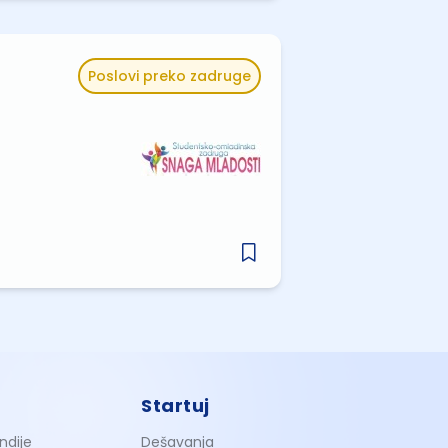
Poslovi preko zadruge
Startuj
ndije
Dešavanja