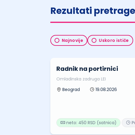
Rezultati pretrag
Najnovije
Uskoro ističe
Radnik na portirnici
Omladinska zadruga LEI
19.08.2026
Beograd
neto: 450 RSD (satnica)
P