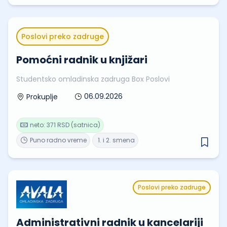
Poslovi preko zadruge
Pomoćni radnik u knjižari
Studentsko omladinska zadruga Box Poslovi
06.09.2026
Prokuplje
neto: 371 RSD (satnica)
Puno radno vreme
1. i 2. smena
Poslovi preko zadruge
Administrativni radnik u kancelariji