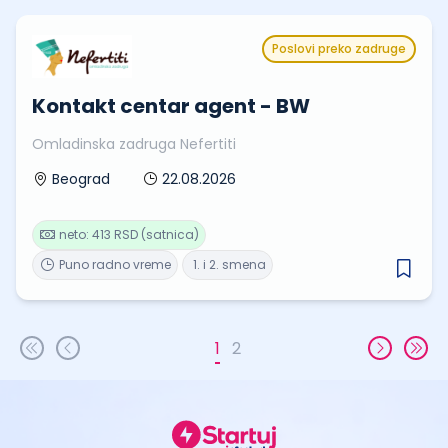
Poslovi preko zadruge
Kontakt centar agent - BW
Omladinska zadruga Nefertiti
22.08.2026
Beograd
neto: 413 RSD (satnica)
Puno radno vreme
1. i 2. smena
1
2