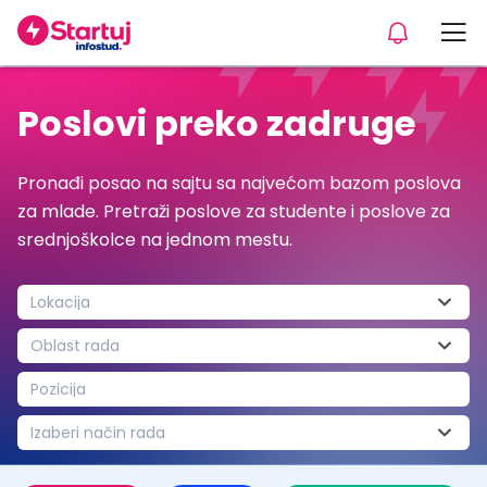
Poslovi preko zadruge
Pronađi posao na sajtu sa najvećom bazom poslova
za mlade. Pretraži poslove za studente i poslove za
srednjoškolce na jednom mestu.
Lokacija
Oblast rada
Pozicija
Izaberi način rada