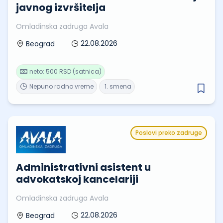
javnog izvršitelja
Omladinska zadruga Avala
22.08.2026
Beograd
neto: 500 RSD (satnica)
Nepuno radno vreme
1. smena
Poslovi preko zadruge
Administrativni asistent u
advokatskoj kancelariji
Omladinska zadruga Avala
22.08.2026
Beograd