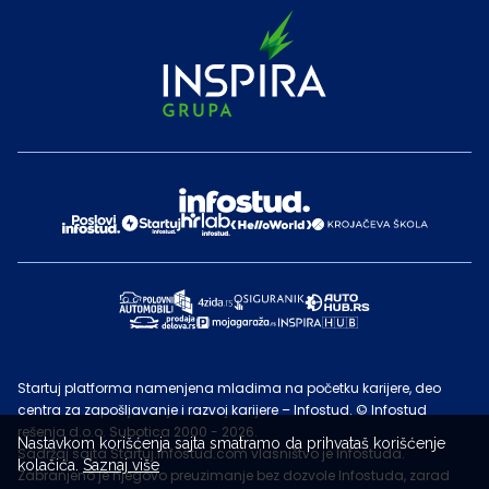
Startuj platforma namenjena mladima na početku karijere, deo
centra za zapošljavanje i razvoj karijere – Infostud. © Infostud
rešenja d.o.o. Subotica 2000 - 2026.
Nastavkom korišćenja sajta smatramo da prihvataš korišćenje
Sadržaj sajta Startuj.infostud.com vlasništvo je Infostuda.
kolačića.
Saznaj više
Zabranjeno je njegovo preuzimanje bez dozvole Infostuda, zarad