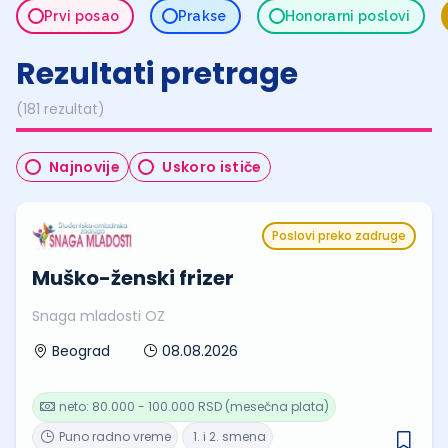
Prvi posao
Prakse
Honorarni poslovi
Rezultati pretrage
(181 rezultat)
Najnovije
Uskoro ističe
Poslovi preko zadruge
Muško-ženski frizer
Snaga mladosti OZ
08.08.2026
Beograd
neto: 80.000 - 100.000 RSD (mesečna plata)
Puno radno vreme
1. i 2. smena