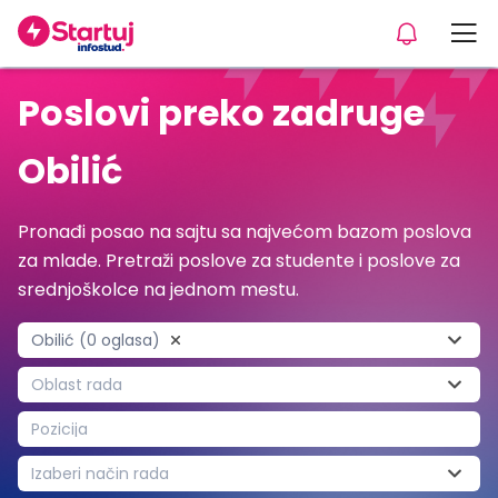
Poslovi preko zadruge
Obilić
Pronađi posao na sajtu sa najvećom bazom poslova
za mlade. Pretraži poslove za studente i poslove za
srednjoškolce na jednom mestu.
Obilić (0 oglasa)
Oblast rada
Pozicija
Izaberi način rada