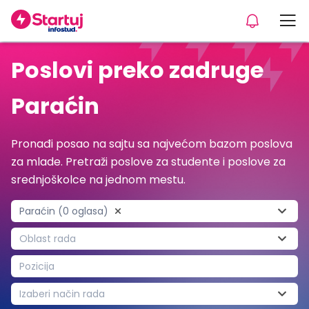
Poslovi preko zadruge
Paraćin
Pronađi posao na sajtu sa najvećom bazom poslova
za mlade. Pretraži poslove za studente i poslove za
srednjoškolce na jednom mestu.
Paraćin (0 oglasa)
Oblast rada
Pozicija
Izaberi način rada