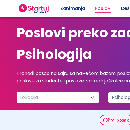
Zanimanja
Poslovi
Deš
Poslovi preko z
Psihologija
Pronađi posao na sajtu sa najvećom bazom poslov
poslove za studente i poslove za srednjoškolce n
Lokacija
Psiholog
Prvi posao