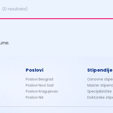
e
(0 rezultata)
jume.
Poslovi
Stipendije
Poslovi Beograd
Osnovne stipe
Poslovi Novi Sad
Master stipend
Poslovi Kragujevac
Specijalističke
Poslovi Niš
Doktorske stip