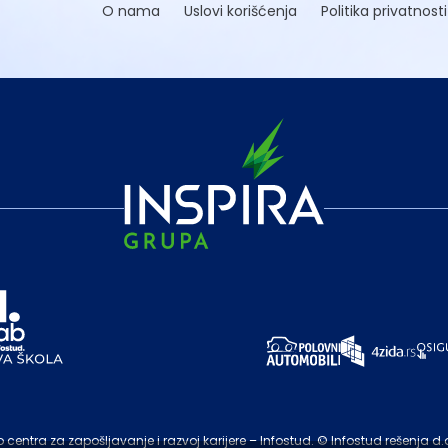
O nama
Uslovi korišćenja
Politika privatnosti
entra za zapošljavanje i razvoj karijere – Infostud. © Infostud rešenja d.