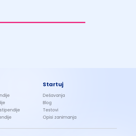
Startuj
ndije
Dešavanja
ije
Blog
 stipendije
Testovi
endije
Opisi zanimanja