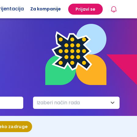
ijentacija
Za kompanije
Prijavi se
Izaberi način rada
reko zadruge