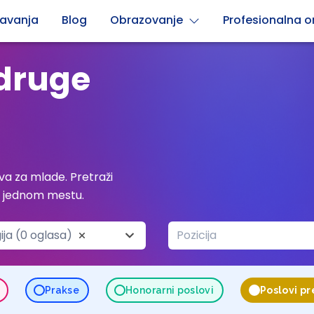
avanja
Blog
Obrazovanje
Profesionalna or
adruge
a za mlade. Pretraži
a jednom mestu.
ija (0 oglasa)
Pozicija
Prakse
Honorarni poslovi
Poslovi p