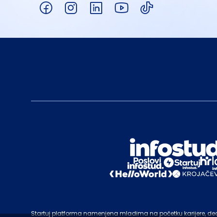
Startuj platforma namenjena mladima na početku karijere, deo c