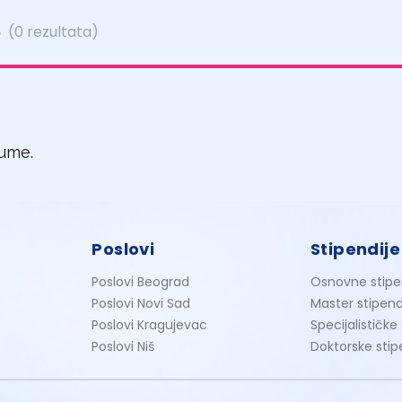
e
(0 rezultata)
jume.
Poslovi
Stipendije
Poslovi Beograd
Osnovne stipe
Poslovi Novi Sad
Master stipend
Poslovi Kragujevac
Specijalističke
Poslovi Niš
Doktorske stip