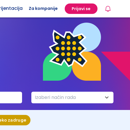
ijentacija
Za kompanije
Prijavi se
Izaberi način rada
reko zadruge