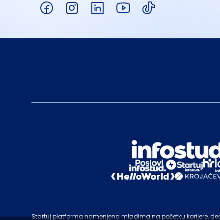
Startuj platforma namenjena mladima na početku karijere, deo c