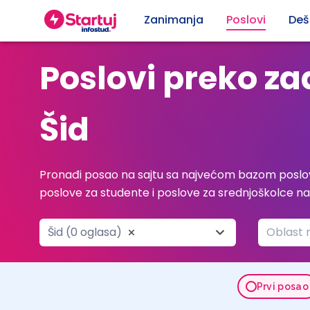
Zanimanja
Poslovi
Deš
Poslovi preko z
Šid
Pronađi posao na sajtu sa najvećom bazom poslov
poslove za studente i poslove za srednjoškolce n
Šid (0 oglasa)
Oblast 
Prvi posao