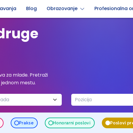
avanja
Blog
Obrazovanje
Profesionalna or
adruge
a za mlade. Pretraži
a jednom mestu.
rada
Pozicija
Prakse
Honorarni poslovi
Poslovi p