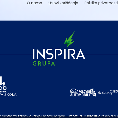
O nama
Uslovi korišćenja
Politika privatnosti
entra za zapošljavanje i razvoj karijere – Infostud. © Infostud rešenja d.