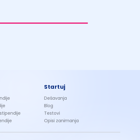
Startuj
ndije
Dešavanja
ije
Blog
 stipendije
Testovi
endije
Opisi zanimanja