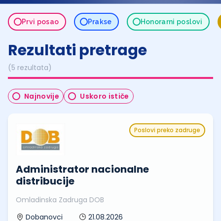
Prvi posao
Prakse
Honorarni poslovi
Rezultati pretrage
(5 rezultata)
Najnovije
Uskoro ističe
Poslovi preko zadruge
Administrator nacionalne
distribucije
Omladinska Zadruga DOB
21.08.2026
Dobanovci