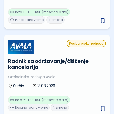
neto: 80.000 RSD (mesečna plata)
Puno radno vreme
1. smena
Poslovi preko zadruge
Radnik za održavanje/čišćenje
kancelarija
Omladinska zadruga Avala
13.08.2026
Surčin
neto: 60.000 RSD (mesečna plata)
Nepuno radno vreme
1. smena