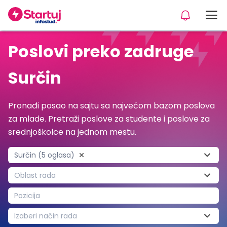
Poslovi preko zadruge
Surčin
Pronađi posao na sajtu sa najvećom bazom poslova
za mlade. Pretraži poslove za studente i poslove za
srednjoškolce na jednom mestu.
Surčin (5 oglasa)
Oblast rada
Pozicija
Izaberi način rada