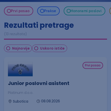
Prvi posao
Prakse
Honorarni poslovi
Rezultati pretrage
(13 rezultata)
Najnovije
Uskoro ističe
Prvi posao
Junior poslovni asistent
Platinum d.o.o.
08.08.2026
Subotica