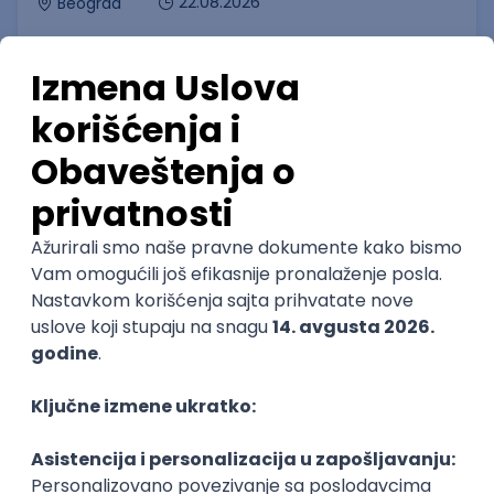
22.08.2026
Beograd
neto: 500 RSD (satnica)
Nepuno radno vreme
1. smena
Poslovi preko zadruge
Administrator nacionalne
distribucije
Omladinska Zadruga DOB
21.08.2026
Dobanovci
neto: 80.000 RSD (mesečna plata)
Puno radno vreme
1. smena