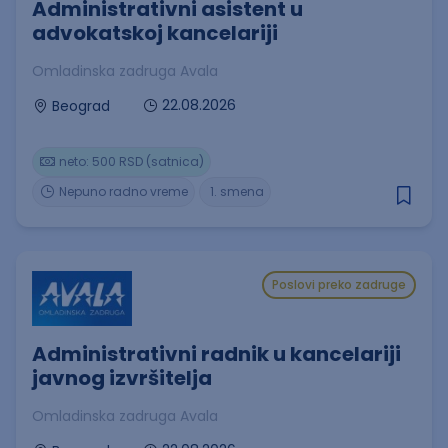
Administrativni asistent u
advokatskoj kancelariji
Omladinska zadruga Avala
22.08.2026
Beograd
neto: 500 RSD (satnica)
Nepuno radno vreme
1. smena
Poslovi preko zadruge
Administrativni radnik u kancelariji
javnog izvršitelja
Omladinska zadruga Avala