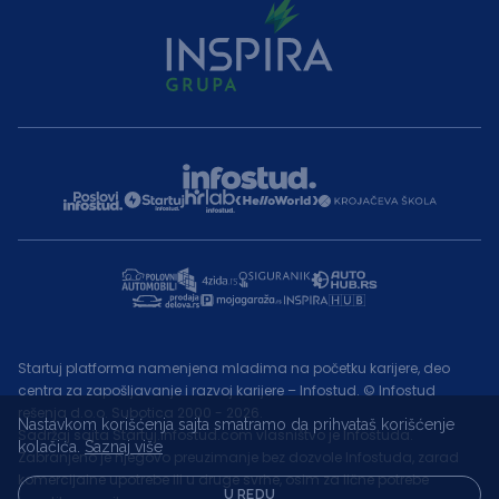
Startuj platforma namenjena mladima na početku karijere, deo
centra za zapošljavanje i razvoj karijere – Infostud. © Infostud
rešenja d.o.o. Subotica 2000 - 2026.
Nastavkom korišćenja sajta smatramo da prihvataš korišćenje
Sadržaj sajta Startuj.infostud.com vlasništvo je Infostuda.
kolačića.
Saznaj više
Zabranjeno je njegovo preuzimanje bez dozvole Infostuda, zarad
komercijalne upotrebe ili u druge svrhe, osim za lične potrebe
U REDU