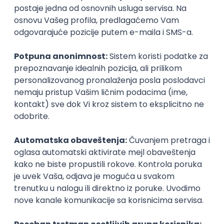
Poslovi preko zadruge
Administrativni radnik/-ca – arhiva
i evidencija pošte
Omladinska zadruga Avala
20.08.2026
Beograd
neto: 68.200 RSD (mesečna plata)
Puno radno vreme
1. smena
Prvi posao