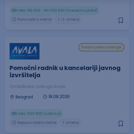
neto: 65.000 - 80.000 RSD (mesečna plata)
Puno radno vreme
1. i 2. smena
Poslovi preko zadruge
Pomoćni radnik u kancelariji javnog
izvršitelja
Omladinska zadruga Avala
18.08.2026
Beograd
neto: 500 RSD (satnica)
Nepuno radno vreme
1. smena