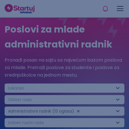
Poslovi za mlade
administrativni radnik
Pronađi posao na sajtu sa najvećom bazom poslova
za mlade. Pretraži poslove za studente i poslove za
srednjoškolce na jednom mestu.
Lokacija
Oblast rada
Administrativni radnik (13 oglasa)
Izaberi način rada