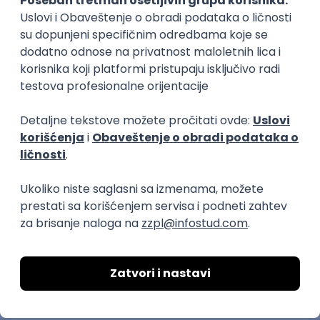
Office asistent – logistika i
transport
Omladinska zadruga Avala
19.08.2026
Šimanovci
neto: 75.000 - 85.000 RSD (mesečna plata)
Puno radno vreme
1. smena
Poslovi preko zadruge
Šalterski radnik/-ca - Zvezdara
Snaga mladosti OZ
18.08.2026
Beograd