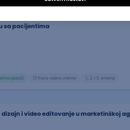
u sa pacijentima
sečna plata)
Puno radno vreme
1., 2. i 3. smena
 dizajn i video editovanje u marketinškoj ag