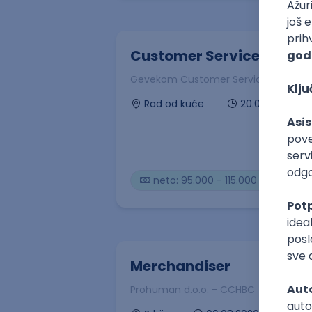
Customer Service Expert 
Gevekom Customer Services d.o.o.
20.08.2026
Rad od kuće
neto: 95.000 - 115.000 RSD (mes
Merchandiser
Prohuman d.o.o. - CCHBC