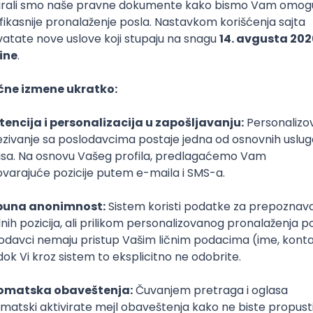
– Aviation & Travel (Deutsch und Englisch)
ečna plata)
Puno radno vreme
1. i 2. smena