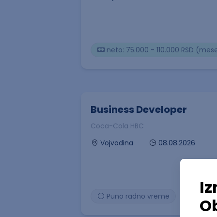
neto: 75.000 - 110.000 RSD (mes
Business Developer
Coca-Cola HBC
08.08.2026
Vojvodina
Puno radno vreme