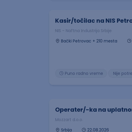
Kasir/točilac na NIS Petr
NIS - Naftna Industrija Srbije
Bački Petrovac + 210 mesta
Puno radno vreme
Nije potr
Operater/-ka na uplatn
Mozzart d.o.o.
22.08.2026
Srbija