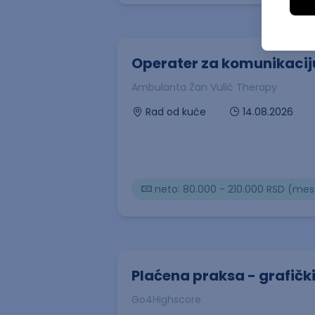
Operater za komunikacij
Ambulanta Žan Vulić Therapy
14.08.2026
Rad od kuće
neto: 80.000 - 210.000 RSD (me
Plaćena praksa - grafički
Go4Highscore