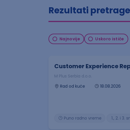
Rezultati pretrag
Najnovije
Uskoro ističe
Customer Experience Rep
M Plus Serbia d.o.o.
18.08.2026
Rad od kuće
Puno radno vreme
1., 2. i 3