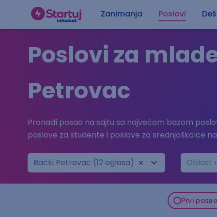
Zanimanja
Poslovi
Deš
Poslovi za mlade
Petrovac
Pronađi posao na sajtu sa najvećom bazom poslov
poslove za studente i poslove za srednjoškolce n
Bački Petrovac (12 oglasa)
Oblast 
Prvi posa