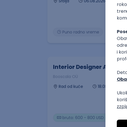
06.08.2026
Srbija
Puno radno vreme
Interior Designer AI
Booscala OÜ
18.08.2026
Rad od kuće
bruto: 600 - 800 USD (mesečna 