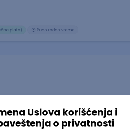
ečna plata)
Puno radno vreme