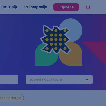
ijentacija
Za kompanije
Prijavi se
Izaberi način rada
reko zadruge