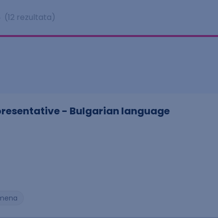
e
(12 rezultata)
resentative - Bulgarian language
. smena