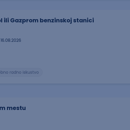
ol ili Gazprom benzinskoj stanici
16.08.2026
ebno radno iskustvo
om mestu