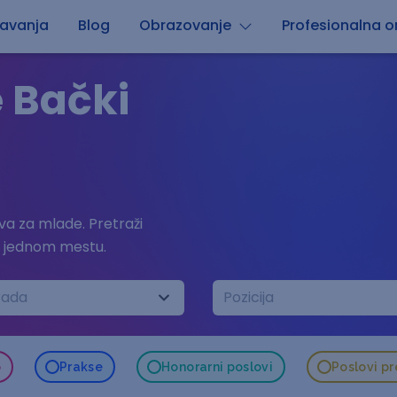
avanja
Blog
Obrazovanje
Profesionalna or
 Bački
a za mlade. Pretraži
a jednom mestu.
rada
Pozicija
o
Prakse
Honorarni poslovi
Poslovi p