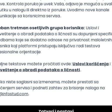
plata)
Puno radno vreme