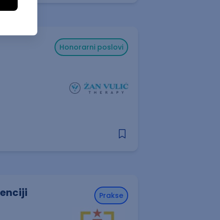
Honorarni poslovi
enciji
Prakse