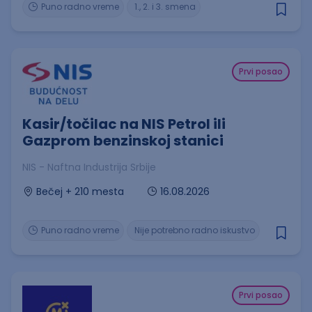
Puno radno vreme
1., 2. i 3. smena
Prvi posao
Kasir/točilac na NIS Petrol ili
Gazprom benzinskoj stanici
NIS - Naftna Industrija Srbije
16.08.2026
Bečej + 210 mesta
Puno radno vreme
Nije potrebno radno iskustvo
Prvi posao