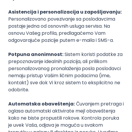
20.08.2026
Rad od kuće
neto: 95.000 - 115.000 RSD (mesečna plata)
Puno radno vreme
1. i 2. smena
Prvi posao
Prodavac
Lidl Srbija KD
31.08.2026
Bečej + 12 mesta
Puno radno vreme