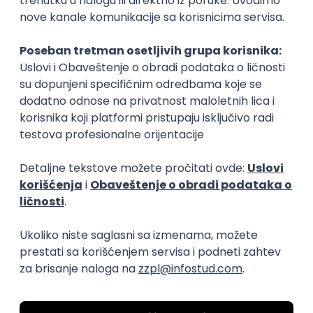
Prvi posao
Merchandiser
Prohuman d.o.o. - CCHBC
06.08.2026
Srbija
Puno radno vreme
Prvi posao