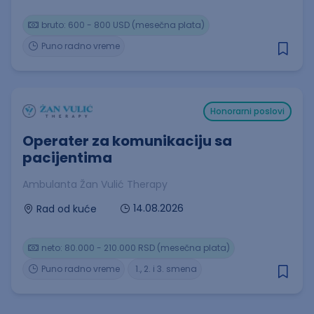
bruto: 600 - 800 USD (mesečna plata)
Puno radno vreme
Honorarni poslovi
Operater za komunikaciju sa
pacijentima
Ambulanta Žan Vulić Therapy
14.08.2026
Rad od kuće
neto: 80.000 - 210.000 RSD (mesečna plata)
Puno radno vreme
1., 2. i 3. smena