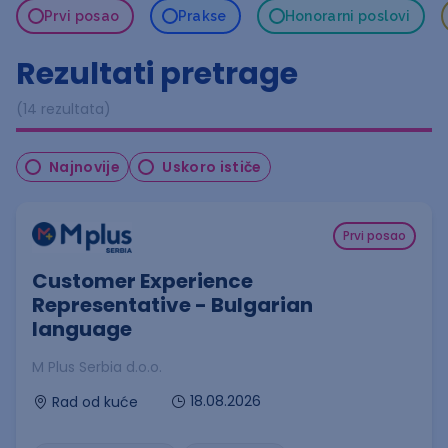
Prvi posao
Prakse
Honorarni poslovi
Rezultati pretrage
(14 rezultata)
Najnovije
Uskoro ističe
Prvi posao
Customer Experience
Representative - Bulgarian
language
M Plus Serbia d.o.o.
18.08.2026
Rad od kuće