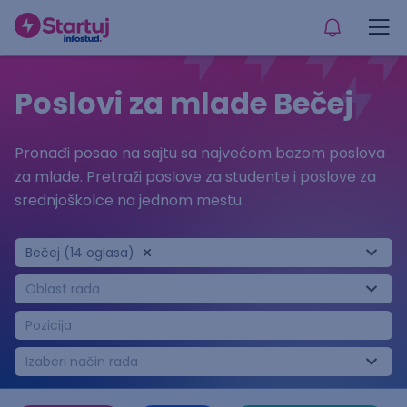
Poslovi za mlade Bečej
Pronađi posao na sajtu sa najvećom bazom poslova
za mlade. Pretraži poslove za studente i poslove za
srednjoškolce na jednom mestu.
Bečej (14 oglasa)
Oblast rada
Pozicija
Izaberi način rada