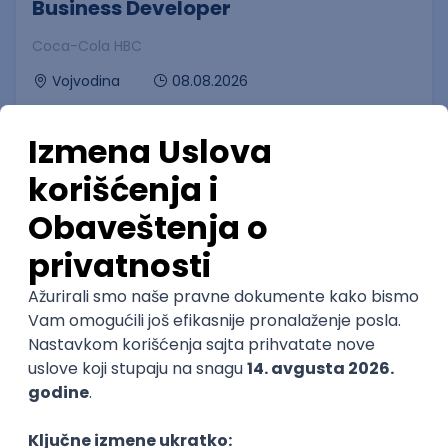
Business Developer
Coca-Cola HBC
08.08.2026
Vojvodina
Puno radno vreme
Prvi posao
Customer Service Expert – Aviation
& Travel (Deutsch und Englisch)
Gevekom Customer Services d.o.o.