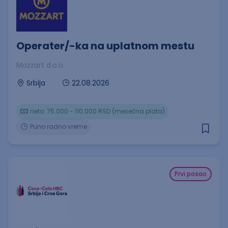
Operater/-ka na uplatnom mestu
Mozzart d.o.o.
22.08.2026
Srbija
neto: 75.000 - 110.000 RSD (mesečna plata)
Puno radno vreme
Prvi posao