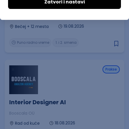
Prodavac - kasir
Gomex d.o.o.
19.08.2026
Bečej + 12 mesta
Puno radno vreme
1. i 2. smena
Prakse
Interior Designer AI
Booscala OÜ
18.08.2026
Rad od kuće