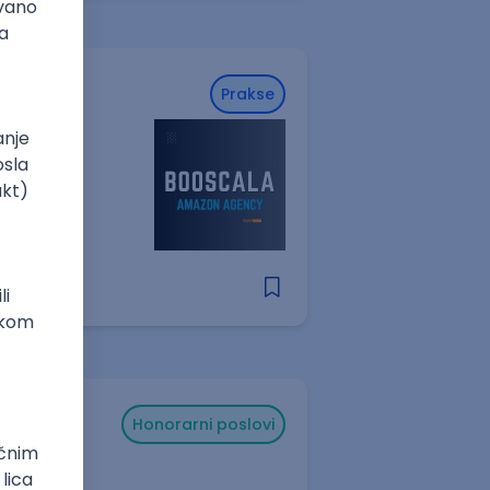
Prakse
Honorarni poslovi