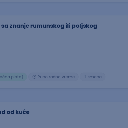
 sa znanje rumunskog ili poljskog
sečna plata)
Puno radno vreme
1. smena
ad od kuće