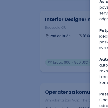
Interior Designer AI
Booscala OÜ
18.08.2026
Rad od kuće
bruto: 600 - 800 USD (mesečna 
Operater za komunikacij
Ambulanta Žan Vulić Therapy