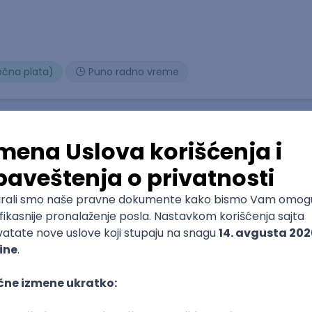
ečna plata)
Puno radno vreme
– Aviation & Travel (Deutsch und Englisch)
ečna plata)
Puno radno vreme
1. i 2. smena