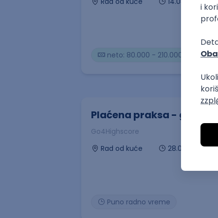
14.08.2026
Rad od kuće
neto: 80.000 - 210.000 RSD (me
Plaćena praksa - grafički
Go4Highscore
28.08.2026
Rad od kuće
Puno radno vreme