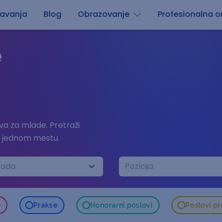
avanja
Blog
Obrazovanje
Profesionalna or
e
a za mlade. Pretraži
a jednom mestu.
rada
Pozicija
o
Prakse
Honorarni poslovi
Poslovi p