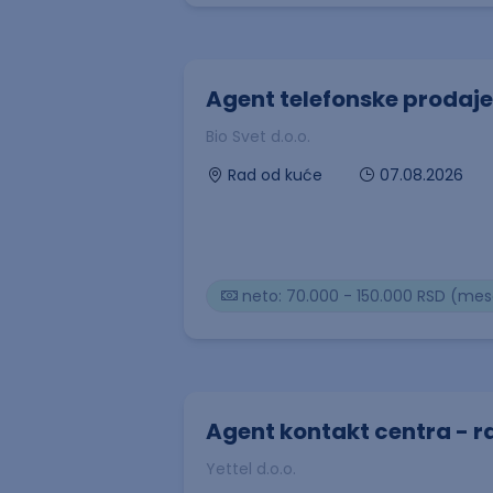
Agent telefonske prodaje
Bio Svet d.o.o.
07.08.2026
Rad od kuće
neto: 70.000 - 150.000 RSD (me
Agent kontakt centra - r
Yettel d.o.o.