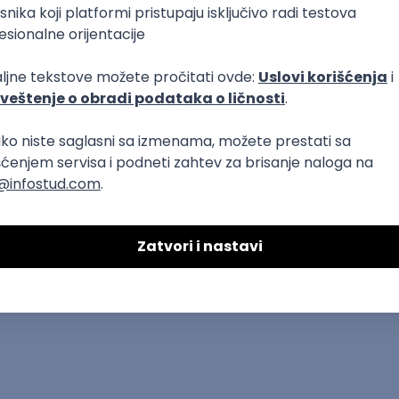
sečna plata)
Puno radno vreme
1., 2. i 3. smena
 dizajn i video editovanje u marketinškoj ag