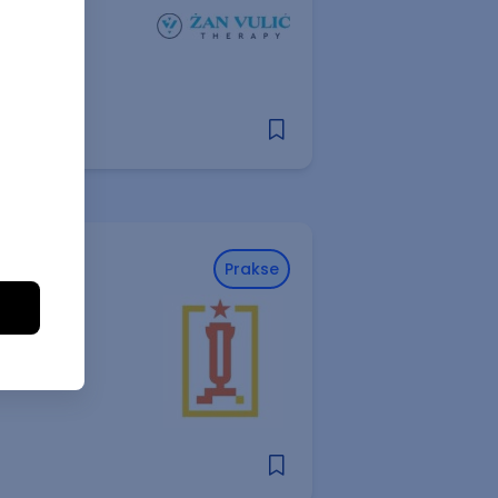
enciji
Prakse