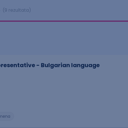
e
(9 rezultata)
resentative - Bulgarian language
. smena