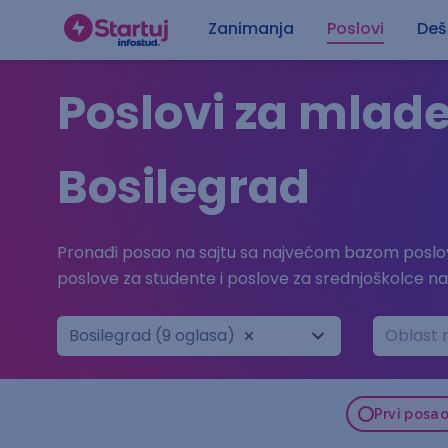
Zanimanja
Poslovi
Deš
Poslovi za mlad
Bosilegrad
Pronađi posao na sajtu sa najvećom bazom poslov
poslove za studente i poslove za srednjoškolce n
Bosilegrad (9 oglasa)
Oblast 
Prvi posa