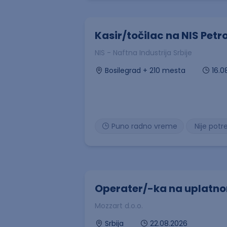
Kasir/točilac na NIS Petr
NIS - Naftna Industrija Srbije
16.0
Bosilegrad + 210 mesta
Puno radno vreme
Nije potr
Operater/-ka na uplatn
Mozzart d.o.o.
22.08.2026
Srbija