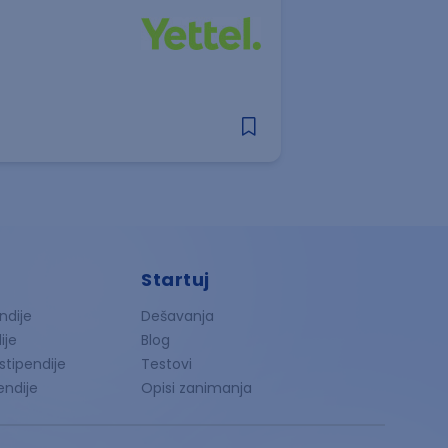
Startuj
ndije
Dešavanja
ije
Blog
 stipendije
Testovi
endije
Opisi zanimanja