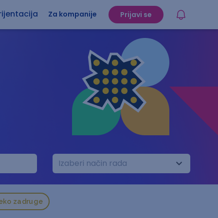
ijentacija
Za kompanije
Prijavi se
Izaberi način rada
reko zadruge