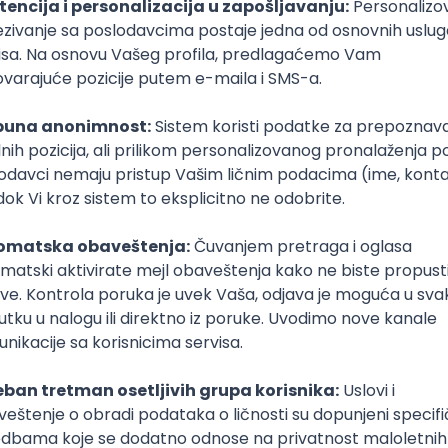
plata)
Puno radno vreme
u sa pacijentima