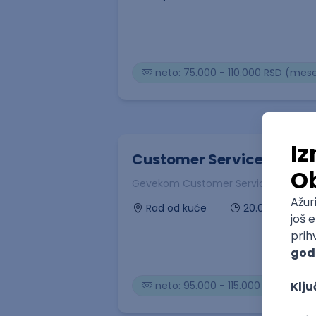
neto: 75.000 - 110.000 RSD (mes
Customer Service Expert 
Gevekom Customer Services d.o.o.
20.08.2026
Rad od kuće
neto: 95.000 - 115.000 RSD (mes