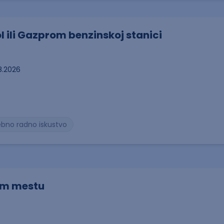
ol ili Gazprom benzinskoj stanici
8.2026
ebno radno iskustvo
om mestu