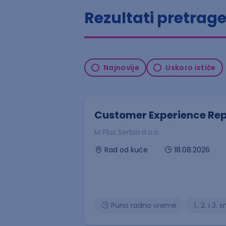
Rezultati pretrag
Najnovije
Uskoro ističe
Customer Experience Rep
M Plus Serbia d.o.o.
18.08.2026
Rad od kuće
Puno radno vreme
1., 2. i 3