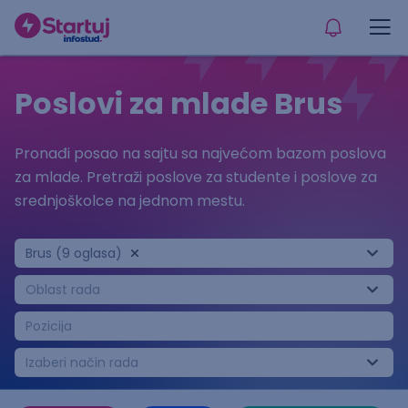
Poslovi za mlade Brus
Pronađi posao na sajtu sa najvećom bazom poslova
za mlade. Pretraži poslove za studente i poslove za
srednjoškolce na jednom mestu.
Brus (9 oglasa)
Oblast rada
Pozicija
Izaberi način rada