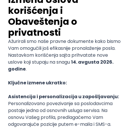
Customer Service Expert – Aviation
& Travel (Deutsch und Englisch)
Gevekom Customer Services d.o.o.
20.08.2026
Rad od kuće
neto: 95.000 - 115.000 RSD (mesečna plata)
Puno radno vreme
1. i 2. smena
Prakse
Interior Designer AI