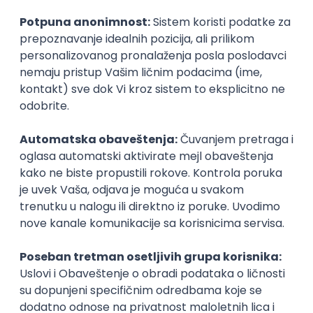
Booscala OÜ
18.08.2026
Rad od kuće
bruto: 600 - 800 USD (mesečna plata)
Puno radno vreme
Honorarni poslovi
Operater za komunikaciju sa
pacijentima
Ambulanta Žan Vulić Therapy
14.08.2026
Rad od kuće
neto: 80.000 - 210.000 RSD (mesečna plata)