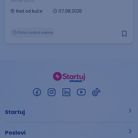
Yettel d.o.o.
07.08.2026
Rad od kuće
Puno radno vreme
Startuj
Poslovi