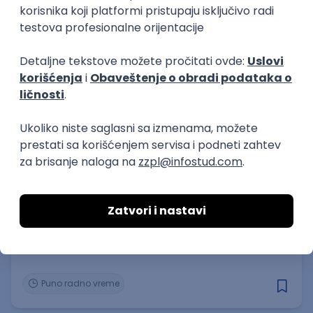
Puno radno vreme
1., 2. i 3. smena
Prakse
Plaćena praksa - grafički dizajn i
video editovanje u marketinškoj
agenciji
Go4Highscore
28.08.2026
Rad od kuće
Puno radno vreme