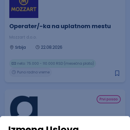
Operater/-ka na uplatnom mestu
Mozzart d.o.o.
22.08.2026
Srbija
neto: 75.000 - 110.000 RSD (mesečna plata)
Puno radno vreme
Prvi posao