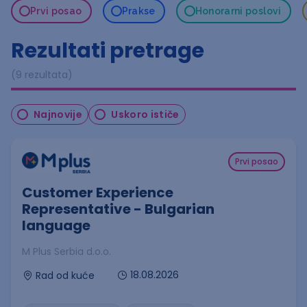
Prvi posao
Prakse
Honorarni poslovi
Rezultati pretrage
(9 rezultata)
Najnovije
Uskoro ističe
Prvi posao
Customer Experience
Representative - Bulgarian
language
M Plus Serbia d.o.o.
18.08.2026
Rad od kuće