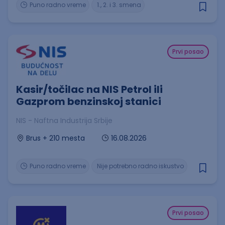
Puno radno vreme
1., 2. i 3. smena
Prvi posao
Kasir/točilac na NIS Petrol ili
Gazprom benzinskoj stanici
NIS - Naftna Industrija Srbije
16.08.2026
Brus + 210 mesta
Puno radno vreme
Nije potrebno radno iskustvo
Prvi posao