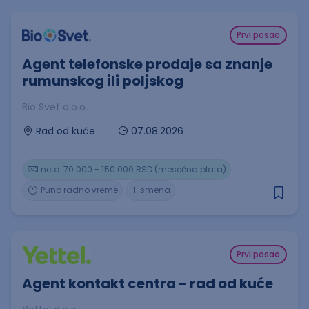
Prvi posao
Agent telefonske prodaje sa znanje
rumunskog ili poljskog
Bio Svet d.o.o.
07.08.2026
Rad od kuće
neto: 70.000 - 150.000 RSD (mesečna plata)
Puno radno vreme
1. smena
Prvi posao
Agent kontakt centra - rad od kuće