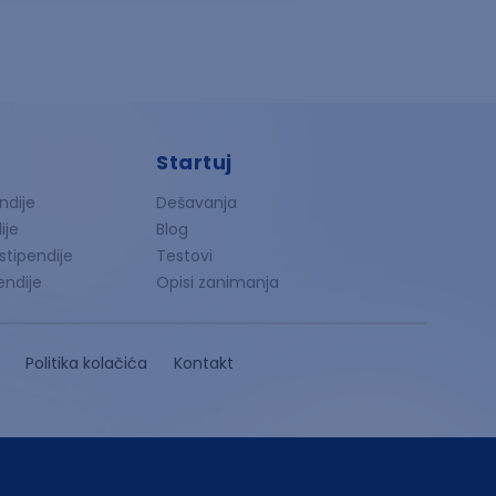
Startuj
ndije
Dešavanja
ije
Blog
 stipendije
Testovi
endije
Opisi zanimanja
Politika kolačića
Kontakt