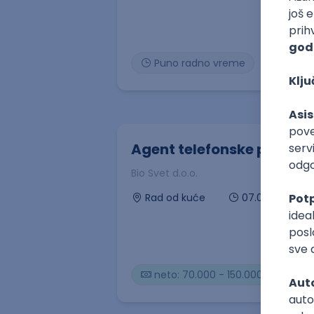
Puno radno vreme
Agent telefonske prodaje
Bio Svet d.o.o.
07.08.2026
Rad od kuće
neto: 70.000 - 150.000 RSD (me