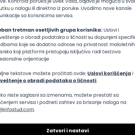
ad od kuće