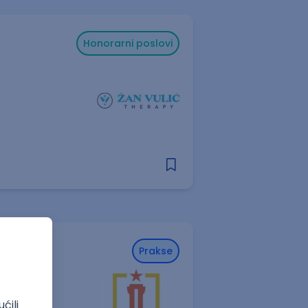
Honorarni poslovi
enciji
Prakse