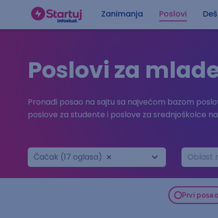
Zanimanja
Poslovi
Deš
Poslovi za mlad
Pronađi posao na sajtu sa najvećom bazom poslov
poslove za studente i poslove za srednjoškolce n
Čačak (17 oglasa)
Oblast 
Prvi posa