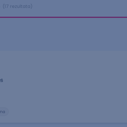
e
(17 rezultata)
26
ena