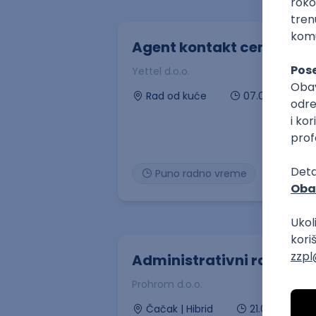
Agent kontakt centra - r
Yettel d.o.o.
07.08.2026
Rad od kuće
Puno radno vreme
Administrativni radnik
Prohrom d.o.o.
21.08.2026
Čačak | Hibrid