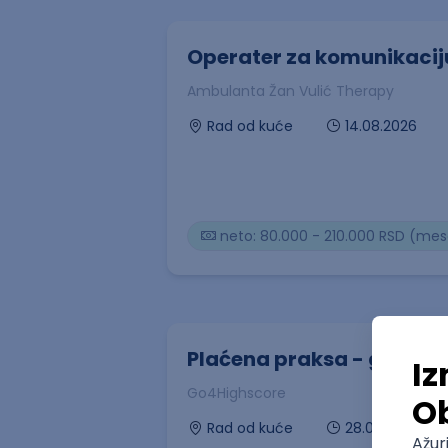
Operater za komunikacij
Ambulanta Žan Vulić Therapy
14.08.2026
Rad od kuće
neto: 80.000 - 210.000 RSD (me
Plaćena praksa - grafički
Go4Highscore
28.08.2026
Rad od kuće