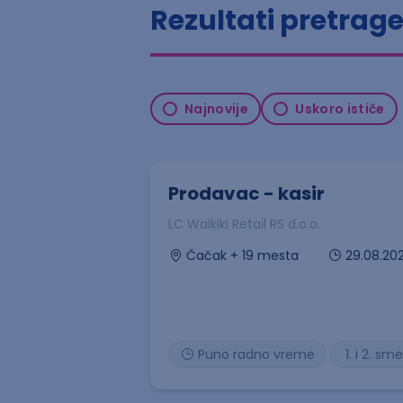
Rezultati pretrag
Najnovije
Uskoro ističe
Prodavac - kasir
LC Waikiki Retail RS d.o.o.
29.08.20
Čačak + 19 mesta
Puno radno vreme
1. i 2. sm