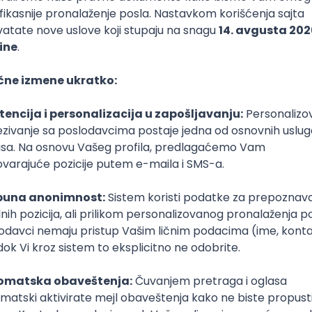
 sa znanje rumunskog ili poljskog
sečna plata)
Puno radno vreme
1. smena