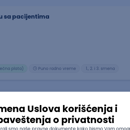
u sa pacijentima
sečna plata)
Puno radno vreme
1., 2. i 3. smena
 dizajn i video editovanje u marketinškoj ag