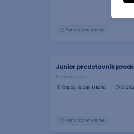
Puno radno vreme
Junior predstavnik prod
Prohrom d.o.o.
21.08.
Čačak, Šabac | Hibrid
Puno radno vreme