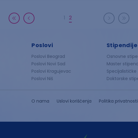
1
2
Poslovi
Stipendije
Poslovi Beograd
Osnovne stipe
Poslovi Novi Sad
Master stipend
Poslovi Kragujevac
Specijalističke
Poslovi Niš
Doktorske stip
O nama
Uslovi korišćenja
Politika privatnosti