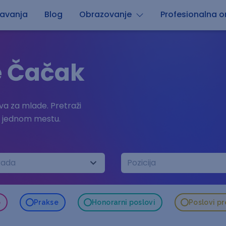
avanja
Blog
Obrazovanje
Profesionalna or
e Čačak
a za mlade. Pretraži
a jednom mestu.
rada
Pozicija
o
Prakse
Honorarni poslovi
Poslovi p