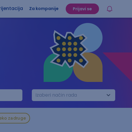
ijentacija
Za kompanije
Prijavi se
Izaberi način rada
reko zadruge