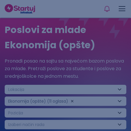
Poslovi za mlade
Ekonomija (opšte)
Pronađi posao na sajtu sa najvećom bazom poslova
za mlade. Pretraži poslove za studente i poslove za
srednjoškolce na jednom mestu.
Lokacija
Ekonomija (opšte) (11 oglasa)
Pozicija
Izaberi način rada