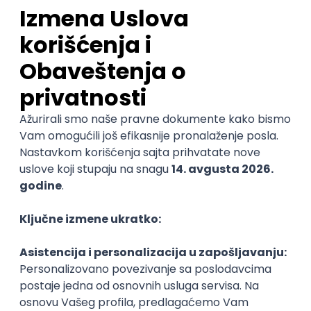
Prakse
KICKSTART - Reporting Analyst -
Intern
Yettel d.o.o.
12.08.2026
Beograd | Hibrid
Puno radno vreme
Prakse
Student Assistant – Business
Development & Sales support