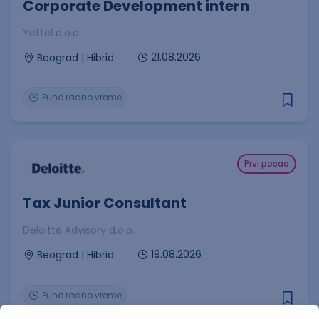
Corporate Development intern
Yettel d.o.o.
21.08.2026
Beograd | Hibrid
Puno radno vreme
Prvi posao
Tax Junior Consultant
Deloitte Advisory d.o.o.
19.08.2026
Beograd | Hibrid
Puno radno vreme