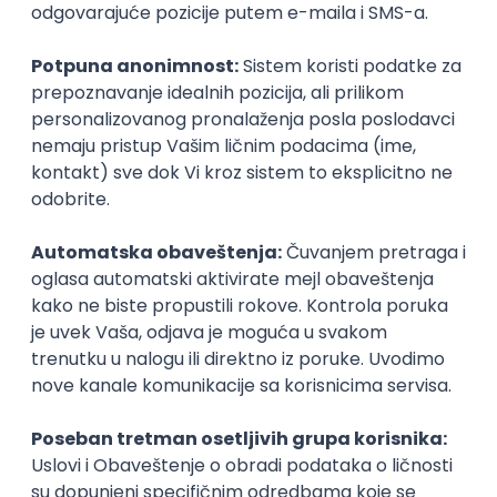
BSH kućni aparati d.o.o.
11.08.2026
Beograd
Puno radno vreme
Nije potrebno radno iskustvo
Prakse
Praktikant za PR i digitalne
komunikacije
Banka Hrane Beograd
22.08.2026
Beograd | Hibrid