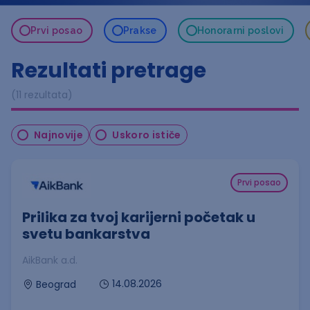
Prvi posao
Prakse
Honorarni poslovi
Rezultati pretrage
(11 rezultata)
Najnovije
Uskoro ističe
Prvi posao
Prilika za tvoj karijerni početak u
svetu bankarstva
AikBank a.d.
14.08.2026
Beograd