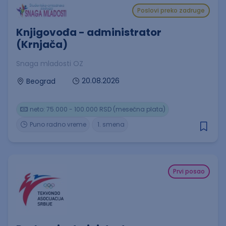
Poslovi preko zadruge
Knjigovođa - administrator
(Krnjača)
Snaga mladosti OZ
20.08.2026
Beograd
neto: 75.000 - 100.000 RSD (mesečna plata)
Puno radno vreme
1. smena
Prvi posao