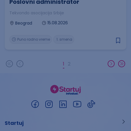
Poslovni administrator
Tekvondo asocijacija Srbije
15.08.2026
Beograd
Puno radno vreme
1. smena
1
2
Startuj