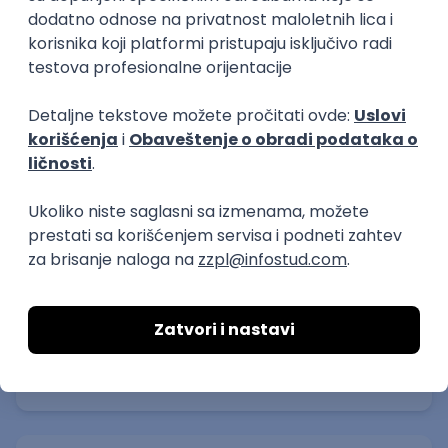
Nepuno radno vreme
Prakse
Pripravnik – diplomirani
ekonomista
Status Frigo
15.08.2026
Niš
Puno radno vreme
1. smena