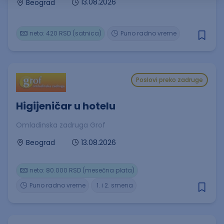
13.08.2026
Beograd
neto: 420 RSD (satnica)
Puno radno vreme
Poslovi preko zadruge
Higijeničar u hotelu
Omladinska zadruga Grof
13.08.2026
Beograd
neto: 80.000 RSD (mesečna plata)
Puno radno vreme
1. i 2. smena