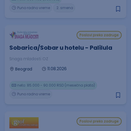
Puno radno vreme
2. smena
Poslovi preko zadruge
Sobarica/Sobar u hotelu - Palilula
Snaga mladosti OZ
11.08.2026
Beograd
neto: 85.000 - 90.000 RSD (mesečna plata)
Puno radno vreme
Poslovi preko zadruge