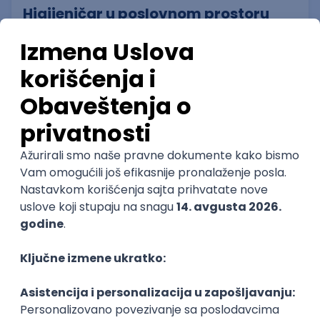
Higijeničar u poslovnom prostoru
(Altina)
Omladinska zadruga Grof
16.08.2026
Beograd
neto: 500 RSD (satnica)
Nepuno radno vreme
2. smena
Poslovi preko zadruge
Higijeničar u poslovnoj zgradi -
Voždovac
Omladinska zadruga Grof
16.08.2026
Beograd