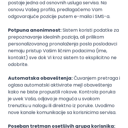
neto: 450 RSD (satnica)
Puno radno vreme
Poslovi preko zadruge
Higijeničar u poslovnom prostoru
(Stari Grad)
Omladinska zadruga Grof
13.08.2026
Beograd
neto: 371 RSD (satnica)
Puno radno vreme
1. i 2. smena