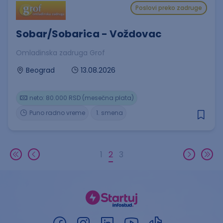
Poslovi preko zadruge
Sobar/Sobarica - Voždovac
Omladinska zadruga Grof
13.08.2026
Beograd
neto: 80.000 RSD (mesečna plata)
Puno radno vreme
1. smena
1
2
3