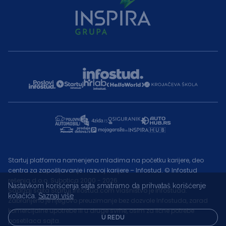
Startuj platforma namenjena mladima na početku karijere, deo
centra za zapošljavanje i razvoj karijere – Infostud. © Infostud
rešenja d.o.o. Subotica 2000 - 2026.
Nastavkom korišćenja sajta smatramo da prihvataš korišćenje
Sadržaj sajta Startuj.infostud.com vlasništvo je Infostuda.
kolačića.
Saznaj više
Zabranjeno je njegovo preuzimanje bez dozvole Infostuda, zarad
komercijalne upotrebe ili u druge svrhe, osim za lične potrebe
U REDU
posetilaca sajta.