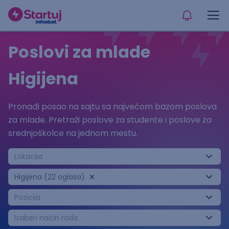
Poslovi za mlade
Higijena
Pronađi posao na sajtu sa najvećom bazom poslova
za mlade. Pretraži poslove za studente i poslove za
srednjoškolce na jednom mestu.
Lokacija
Higijena (22 oglasa)
Pozicija
Izaberi način rada