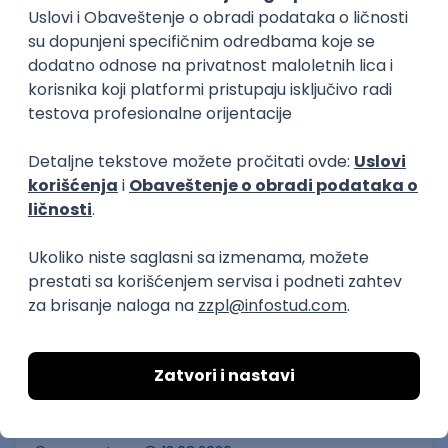
Poslovi preko zadruge
Higijeničar na benzinskoj stanici
Omladinska zadruga Grof
13.08.2026
Surčin
neto: 75.000 RSD (mesečna plata)
Puno radno vreme
Poslovi preko zadruge
Sobarica/Sobar
Omladinska zadruga Grof