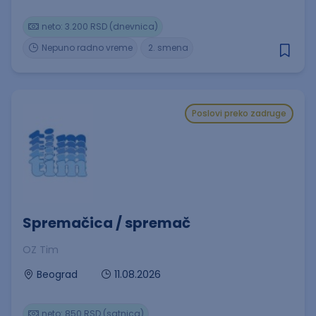
neto: 3.200 RSD (dnevnica)
Nepuno radno vreme
2. smena
Poslovi preko zadruge
Spremačica / spremač
OZ Tim
11.08.2026
Beograd
neto: 850 RSD (satnica)