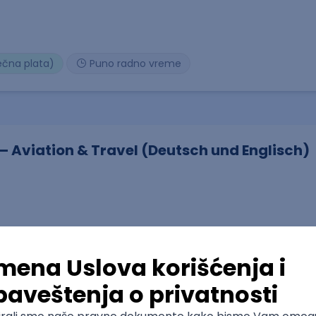
ečna plata)
Puno radno vreme
– Aviation & Travel (Deutsch und Englisch)
ečna plata)
Puno radno vreme
1. i 2. smena