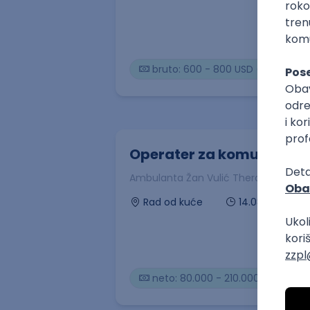
bruto: 600 - 800 USD (mesečna 
Operater za komunikacij
Ambulanta Žan Vulić Therapy
14.08.2026
Rad od kuće
neto: 80.000 - 210.000 RSD (me