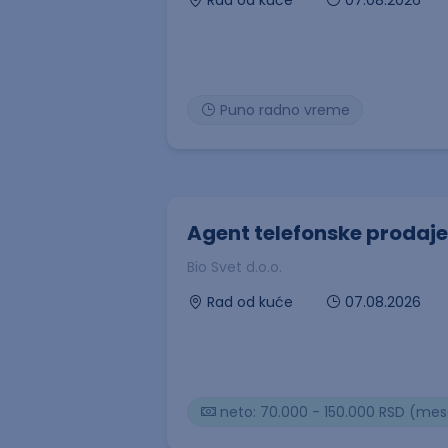
Rad od kuće
Puno radno vreme
Agent telefonske prodaje
Bio Svet d.o.o.
07.08.2026
Rad od kuće
neto: 70.000 - 150.000 RSD (me