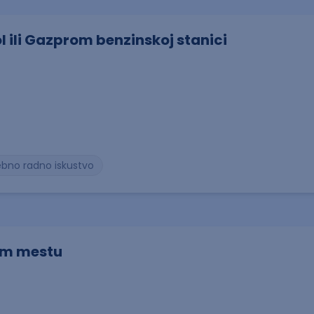
ol ili Gazprom benzinskoj stanici
ebno radno iskustvo
om mestu