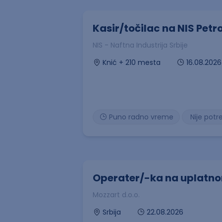
Kasir/točilac na NIS Petr
NIS - Naftna Industrija Srbije
16.08.2026
Knić + 210 mesta
Puno radno vreme
Nije potr
Operater/-ka na uplatn
Mozzart d.o.o.
22.08.2026
Srbija