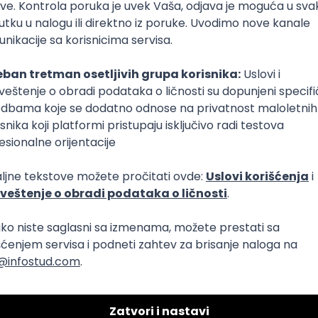
plata)
Puno radno vreme
u sa pacijentima
sečna plata)
Puno radno vreme
1., 2. i 3. smena