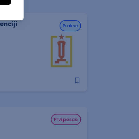
enciji
Prakse
Prvi posao