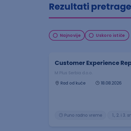
Rezultati pretrag
Najnovije
Uskoro ističe
Customer Experience Rep
M Plus Serbia d.o.o.
18.08.2026
Rad od kuće
Puno radno vreme
1., 2. i 3