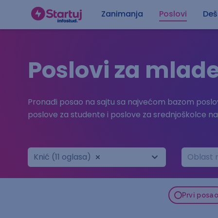
Zanimanja
Poslovi
Deš
Poslovi za mlade
Pronađi posao na sajtu sa najvećom bazom poslov
poslove za studente i poslove za srednjoškolce n
Knić (11 oglasa)
Oblast 
Prvi posa