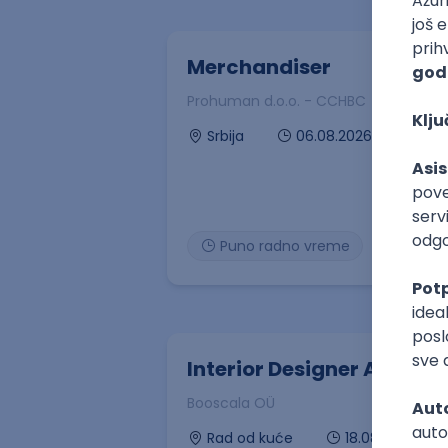
Merchandiser
Prohuman d.o.o. - CCHBC
06.08.2026
Srbija
Puno radno vreme
Interior Designer AI
Booscala OÜ
18.08.2026
Rad od kuće