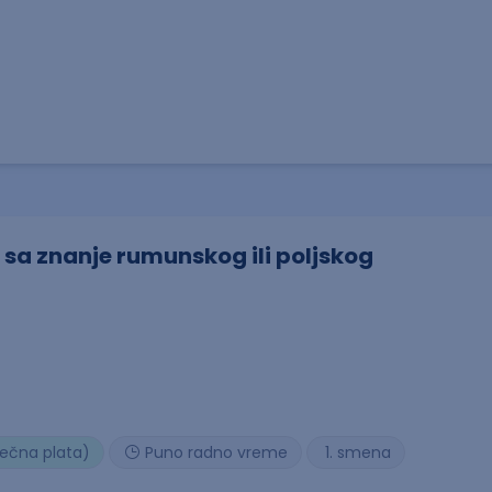
 sa znanje rumunskog ili poljskog
sečna plata)
Puno radno vreme
1. smena