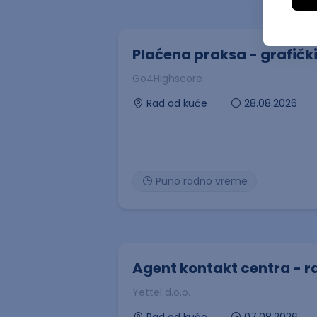
Plaćena praksa - grafički
Go4Highscore
28.08.2026
Rad od kuće
Puno radno vreme
Agent kontakt centra - r
Yettel d.o.o.
07.08.2026