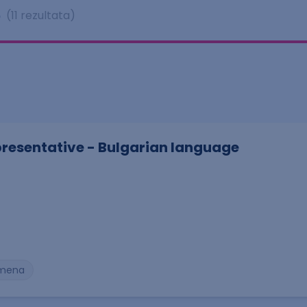
e
(11 rezultata)
resentative - Bulgarian language
. smena