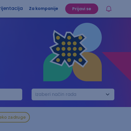
ijentacija
Za kompanije
Prijavi se
Izaberi način rada
reko zadruge