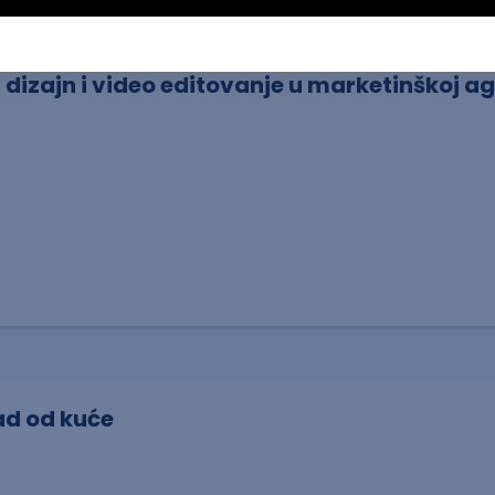
 dizajn i video editovanje u marketinškoj ag
ad od kuće