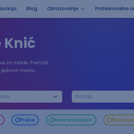
avanja
Blog
Obrazovanje
Profesionalna or
 Knić
a za mlade. Pretraži
a jednom mestu.
rada
Pozicija
o
Prakse
Honorarni poslovi
Poslovi p