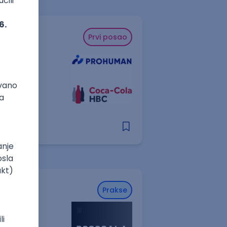
Prvi posao
Prakse