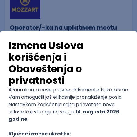
Operater/-ka na uplatnom mestu
Mozzart d.o.o.
22.08.2026
Srbija
neto: 75.000 - 110.000 RSD (mesečna plata)
Puno radno vreme
Prvi posao