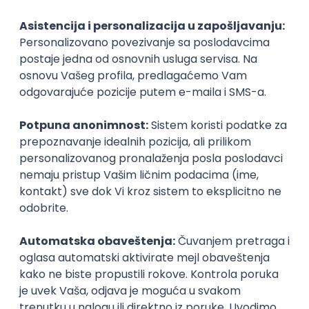
Customer Service Expert – Aviation
& Travel (Deutsch und Englisch)
Gevekom Customer Services d.o.o.
20.08.2026
Rad od kuće
neto: 95.000 - 115.000 RSD (mesečna plata)
Puno radno vreme
1. i 2. smena
Prakse
Interior Designer AI