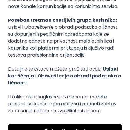
Booscala OÜ
18.08.2026
Rad od kuće
bruto: 600 - 800 USD (mesečna plata)
Puno radno vreme
Honorarni poslovi
Operater za komunikaciju sa
pacijentima
Ambulanta Žan Vulić Therapy
14.08.2026
Rad od kuće
neto: 80.000 - 210.000 RSD (mesečna plata)