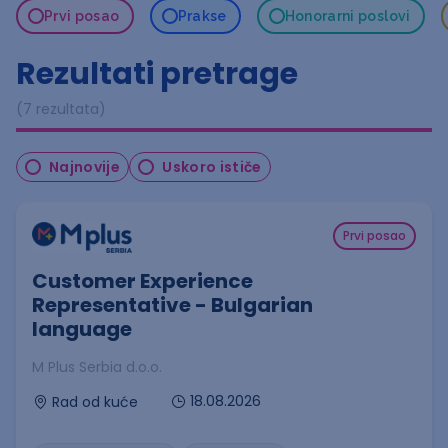
Prvi posao
Prakse
Honorarni poslovi
Rezultati pretrage
(7 rezultata)
Najnovije
Uskoro ističe
Prvi posao
Customer Experience
Representative - Bulgarian
language
M Plus Serbia d.o.o.
18.08.2026
Rad od kuće