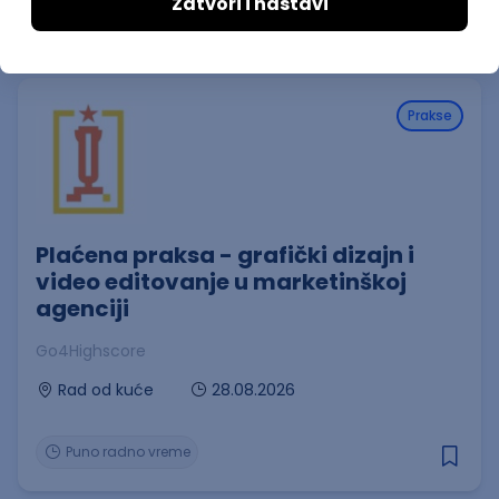
Puno radno vreme
1., 2. i 3. smena
Prakse
Plaćena praksa - grafički dizajn i
video editovanje u marketinškoj
agenciji
Go4Highscore
28.08.2026
Rad od kuće
Puno radno vreme