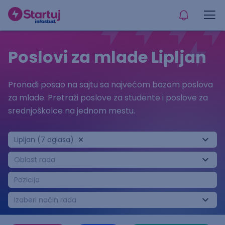
Poslovi za mlade Lipljan
Pronađi posao na sajtu sa najvećom bazom poslova
za mlade. Pretraži poslove za studente i poslove za
srednjoškolce na jednom mestu.
Lipljan (7 oglasa)
Oblast rada
Pozicija
Izaberi način rada