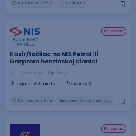
Puno radno vreme
1., 2. i 3. smena
Prvi posao
Kasir/točilac na NIS Petrol ili
Gazprom benzinskoj stanici
NIS - Naftna Industrija Srbije
16.08.2026
Lipljan + 210 mesta
Puno radno vreme
Nije potrebno radno iskustvo
Prvi posao