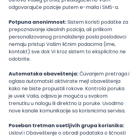
Prvi posao
Game Presenter
Corelite d.o.o.
04.09.2026
Beograd
neto: 100.000 - 152.000 RSD (mesečna plata)
Puno radno vreme
1., 2. i 3. smena
Prvi posao