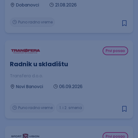
21.08.2026
Dobanovci
Puno radno vreme
Prvi posao
Radnik u skladištu
Transfera d.o.o.
06.09.2026
Novi Banovci
Puno radno vreme
1. i 2. smena
Prvi posao