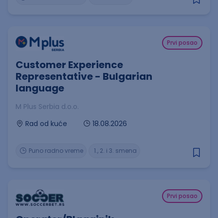
Prvi posao
Customer Experience
Representative - Bulgarian
language
M Plus Serbia d.o.o.
18.08.2026
Rad od kuće
Puno radno vreme
1., 2. i 3. smena
Prvi posao