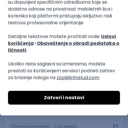
Paker
Coca-Cola HBC
20.08.2026
Beograd
Puno radno vreme
1., 2. i 3. smena
Prvi posao
Prodavac - knjižar
Knjižare Vulkan d.o.o.
19.08.2026
Beograd
Puno radno vreme
1. i 2. smena