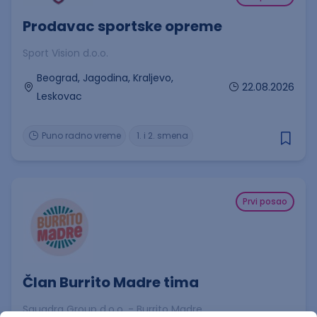
Prodavac sportske opreme
Sport Vision d.o.o.
Beograd, Jagodina, Kraljevo,
22.08.2026
Leskovac
Puno radno vreme
1. i 2. smena
Prvi posao
Član Burrito Madre tima
Squadra Group d.o.o. - Burrito Madre