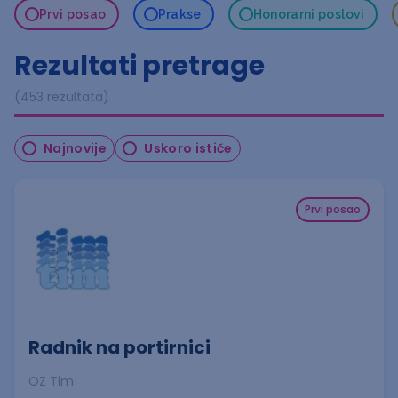
Prvi posao
Prakse
Honorarni poslovi
Rezultati pretrage
(453 rezultata)
Najnovije
Uskoro ističe
Prvi posao
Radnik na portirnici
OZ Tim