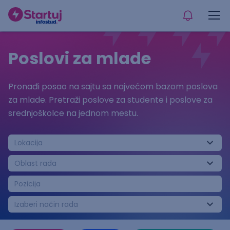
Poslovi za mlade
Pronađi posao na sajtu sa najvećom bazom poslova
za mlade. Pretraži poslove za studente i poslove za
srednjoškolce na jednom mestu.
Lokacija
Oblast rada
Pozicija
Izaberi način rada