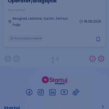
Operater/Blagajnik
Soccerbet
Beograd, Leštane, Surčin, Zemun
18.08.2026
Polje
Puno radno vreme
1
2
Startuj