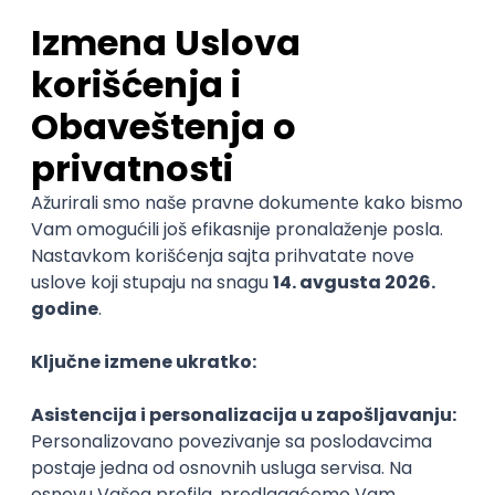
21.08.2026
Beograd, Novi Sad
neto: 70.000 - 103.000 RSD (mesečna plata)
Puno radno vreme
1. i 2. smena
Prvi posao
Shuffler
Corelite d.o.o.
04.09.2026
Beograd
Puno radno vreme
1., 2. i 3. smena